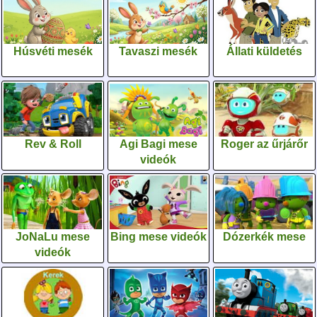
Húsvéti mesék
Tavaszi mesék
Állati küldetés
Rev & Roll
Agi Bagi mese
Roger az űrjárőr
videók
JoNaLu mese
Bing mese videók
Dózerkék mese
videók