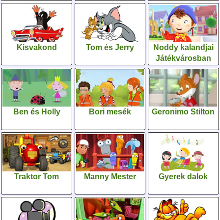
Kisvakond
Tom és Jerry
Noddy kalandjai
Játékvárosban
Ben és Holly
Bori mesék
Geronimo Stilton
Traktor Tom
Manny Mester
Gyerek dalok