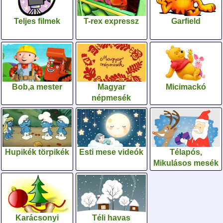
Teljes filmek
T-rex expressz
Garfield
Bob,a mester
Magyar
Micimackó
népmesék
Hupikék törpikék
Esti mese videók
Télapós,
Mikulásos mesék
Karácsonyi
Téli havas