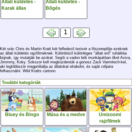
Állati küldetés -
Állati küldetés -
Karak állas
Bőgés
1
Két srác Chris és Martin Kratt két felfedező testvér a főszereplője ezeknek
az állati küldetés rajzfilmeknek. Különböző különleges "állati erő" ruháikba
bújnak, így mutatják be azokat. Segíti a vadon béli munkájukban őket Aviva,
Jimmmy, Koky. Sokszor kell megküzdeniük a gonosz Zack Varmitech-kel,
aki legtöbbször megpróbálja az állatokat elrabolni, és saját céljaira
felhasználni. Wild Kratts cartoon.
További kategóriák
Bluey és Bingo
Mása és a medve
Umizoomi
rajzfilmek