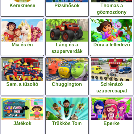
Kerekmese
Pizsihősök
Thomas a
gőzmozdony
Mia és én
Láng és a
Dóra a felfedező
szuperverdák
Sam, a tűzoltó
Chuggington
Szirénázó
szupercsapat
Játékok
Trükkös Tom
Eperke