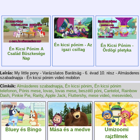
Én kicsi pónim - Az
Én Kicsi Pónim -
Én Kicsi Pónim A
igazi csillag
Ördögi pletyka
Család Büszkesége
Nap
Leírás:
My little pony - Varázslatos Barátság - 6. évad 10. rész - Almásderes
szabadnapja - Én kicsi pónim videó mobilon
Címkék:
Almásderes szabadnapja
,
Én kicsi pónim
,
Én kicsi pónim
telefonon
,
Pónis mese
,
lovas
,
lovas mese
,
beszélő póni
,
Cantelot
,
Rainbow
Dash
,
Pinkie Pie
,
Rarity
,
Apple Jack
,
Fluttershy
,
mese videó
,
mesevideó
,
Bluey és Bingo
Mása és a medve
Umizoomi
rajzfilmek