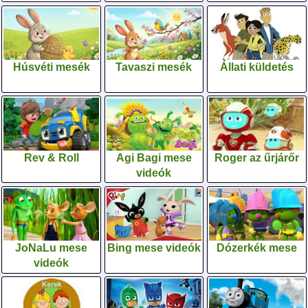
Húsvéti mesék
Tavaszi mesék
Állati küldetés
Rev & Roll
Agi Bagi mese
Roger az űrjárőr
videók
JoNaLu mese
Bing mese videók
Dózerkék mese
videók