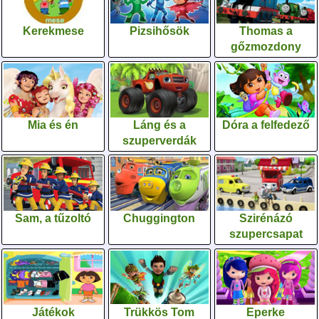
Kerekmese
Pizsihősök
Thomas a
gőzmozdony
Mia és én
Láng és a
Dóra a felfedező
szuperverdák
Sam, a tűzoltó
Chuggington
Szirénázó
szupercsapat
Játékok
Trükkös Tom
Eperke