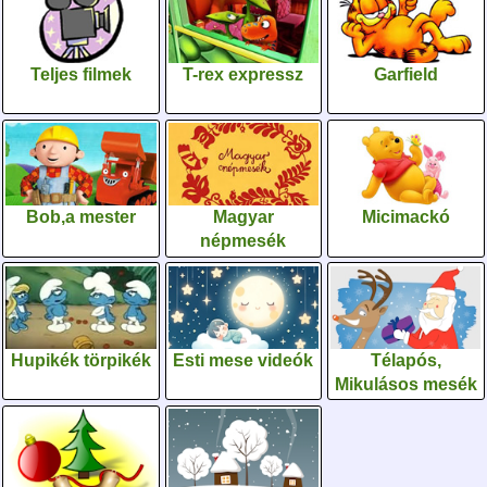
Teljes filmek
T-rex expressz
Garfield
Bob,a mester
Magyar
Micimackó
népmesék
Hupikék törpikék
Esti mese videók
Télapós,
Mikulásos mesék