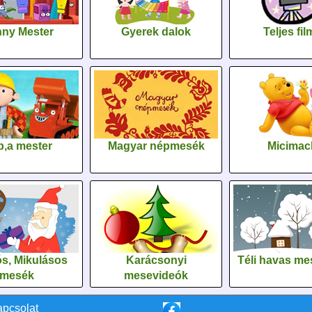
ny Mester
Gyerek dalok
Teljes fi
,a mester
Magyar népmesék
Micimac
s, Mikulásos
Karácsonyi
Téli havas me
mesék
mesevideók
apcsolat