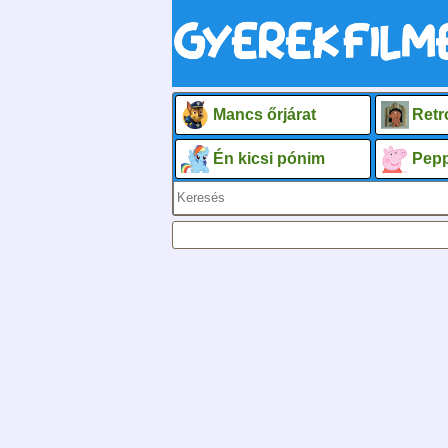
Mancs őrjárat
Retr
Én kicsi pónim
Pepp