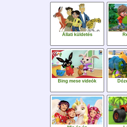
Állati küldetés
Re
Bing mese videók
Dóz