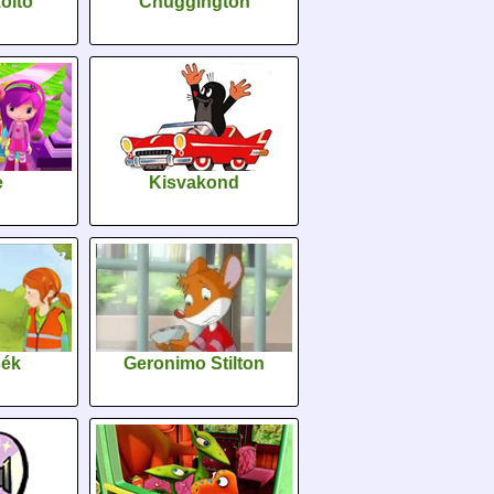
oltó
Chuggington
e
Kisvakond
sék
Geronimo Stilton