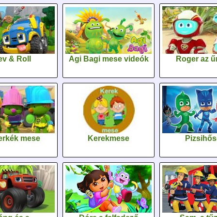
v & Roll
Agi Bagi mese videók
Roger az űr
erkék mese
Kerekmese
Pizsihő