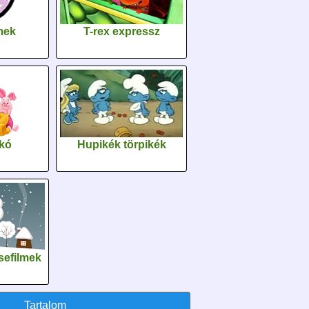
lmek
T-rex expressz
kó
Hupikék törpikék
sefilmek
Tartalom