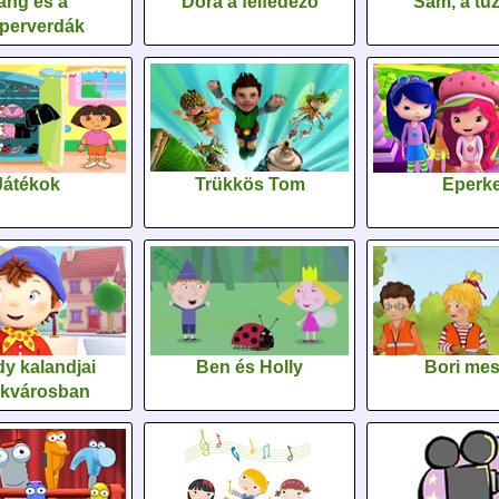
áng és a
Dóra a felfedező
Sam, a tűz
perverdák
Játékok
Trükkös Tom
Eperk
y kalandjai
Ben és Holly
Bori me
ékvárosban