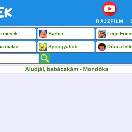
RAJZFILM
o mesék
Barbie
Lego Frien
a malac
Spongyabob
Dóra a fel
Aludjál, babácskám - Mondóka