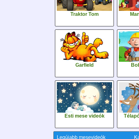
Traktor Tom
Man
Garfield
Bob
Esti mese videók
Télapó
Legújabb mesevideók
K