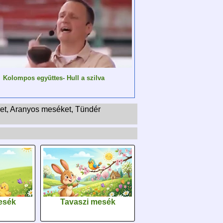
Kolompos együttes- Hull a szilva
ket, Aranyos meséket, Tündér
esék
Tavaszi mesék