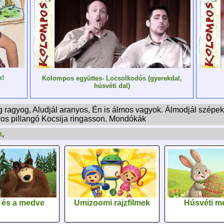
m!
Kolompos együttes- Locsolkodós (gyerekdal,
húsvéti dal)
ag ragyog, Aludjál aranyos, Én is álmos vagyok. Álmodjál szépe
yos pillangó Kocsija ringasson. Mondókák
a
,
 és a medve
Umizoomi rajzfilmek
Húsvéti m