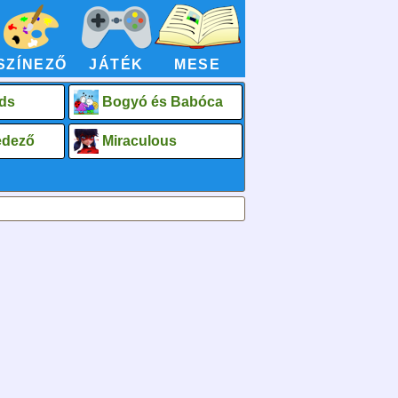
SZÍNEZŐ
JÁTÉK
MESE
ds
Bogyó és Babóca
fedező
Miraculous