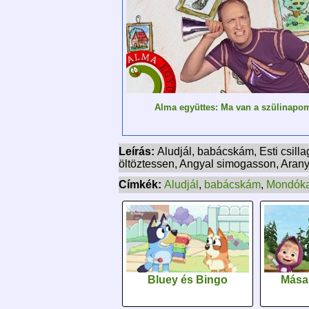
Alma együttes: Ma van a szülinapo
Leírás:
Aludjál, babácskám, Esti csill
öltöztessen, Angyal simogasson, Aran
Címkék:
Aludjál
,
babácskám
,
Mondók
Bluey és Bingo
Mása