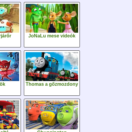
járőr
JoNaLu mese videók
sök
Thomas a gőzmozdony