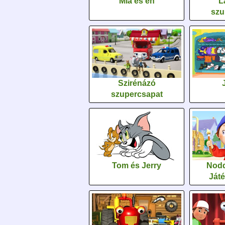
Mia és én
L
szu
Szirénázó
szupercsapat
Tom és Jerry
Nodd
Ját