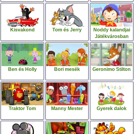
Kisvakond
Tom és Jerry
Noddy kalandjai
Játékvárosban
Ben és Holly
Bori mesék
Geronimo Stilton
Traktor Tom
Manny Mester
Gyerek dalok