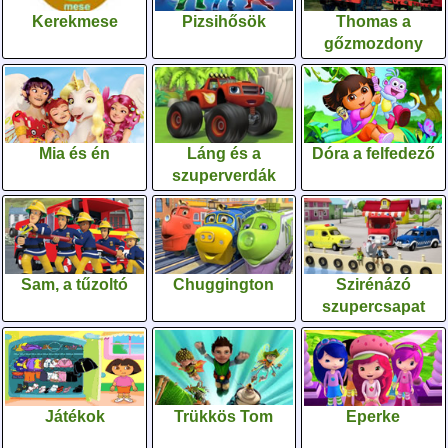
Kerekmese
Pizsihősök
Thomas a
gőzmozdony
Mia és én
Láng és a
Dóra a felfedező
szuperverdák
Sam, a tűzoltó
Chuggington
Szirénázó
szupercsapat
Játékok
Trükkös Tom
Eperke