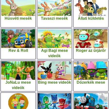
Húsvéti mesék
Tavaszi mesék
Állati küldetés
Rev & Roll
Agi Bagi mese
Roger az űrjárőr
videók
JoNaLu mese
Bing mese videók
Dózerkék mese
videók