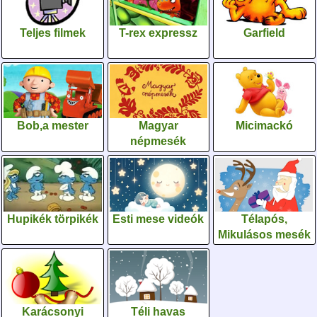
Teljes filmek
T-rex expressz
Garfield
Bob,a mester
Magyar
Micimackó
népmesék
Hupikék törpikék
Esti mese videók
Télapós,
Mikulásos mesék
Karácsonyi
Téli havas