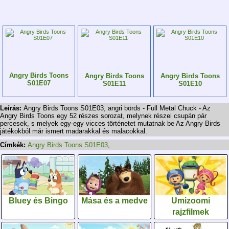
Angry Birds Toons
Angry Birds Toons
Angry Birds Toons
S01E07
S01E11
S01E10
Leírás:
Angry Birds Toons S01E03, angri börds - Full Metal Chuck - Az
Angry Birds Toons egy 52 részes sorozat, melynek részei csupán pár
percesek, s melyek egy-egy vicces történetet mutatnak be Az Angry Birds
játékokból már ismert madarakkal és malacokkal.
Címkék:
Angry Birds Toons S01E03
,
Bluey és Bingo
Mása és a medve
Umizoomi
rajzfilmek