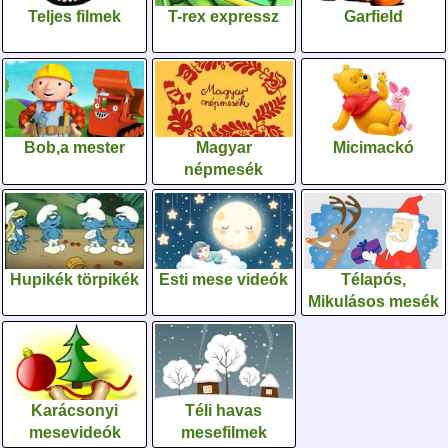
Teljes filmek
T-rex expressz
Garfield
Bob,a mester
Magyar
Micimackó
népmesék
Hupikék törpikék
Esti mese videók
Télapós,
Mikulásos mesék
Karácsonyi
Téli havas
mesevideók
mesefilmek