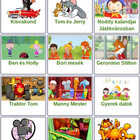
Kisvakond
Tom és Jerry
Noddy kalandjai
Játékvárosban
Ben és Holly
Bori mesék
Geronimo Stilton
Traktor Tom
Manny Mester
Gyerek dalok