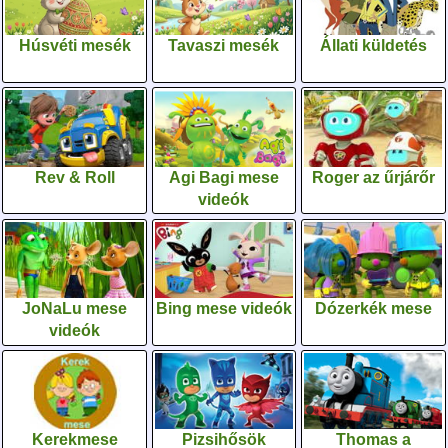
Húsvéti mesék
Tavaszi mesék
Állati küldetés
Rev & Roll
Agi Bagi mese
Roger az űrjárőr
videók
JoNaLu mese
Bing mese videók
Dózerkék mese
videók
Kerekmese
Pizsihősök
Thomas a