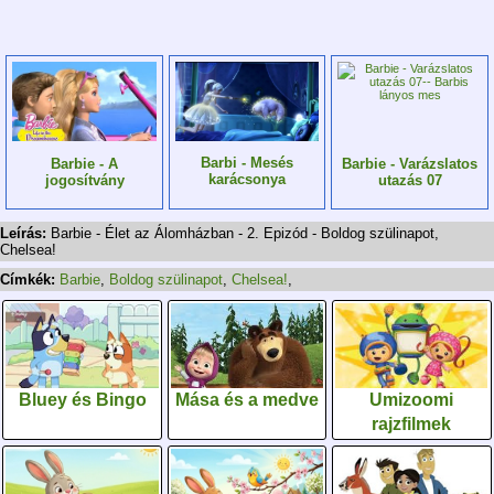
Barbi - Mesés
Barbie - A
Barbie - Varázslatos
karácsonya
jogosítvány
utazás 07
Leírás:
Barbie - Élet az Álomházban - 2. Epizód - Boldog szülinapot,
Chelsea!
Címkék:
Barbie
,
Boldog szülinapot
,
Chelsea!
,
Bluey és Bingo
Mása és a medve
Umizoomi
rajzfilmek