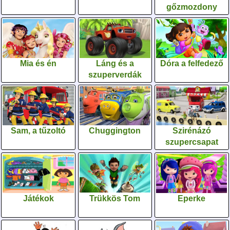
gőzmozdony
Mia és én
Láng és a
Dóra a felfedező
szuperverdák
Sam, a tűzoltó
Chuggington
Szirénázó
szupercsapat
Játékok
Trükkös Tom
Eperke