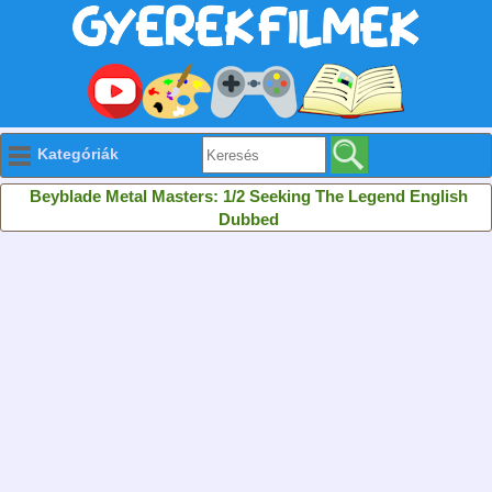
Kategóriák
Beyblade Metal Masters: 1/2 Seeking The Legend English
Dubbed