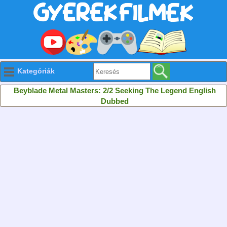
Kategóriák
Beyblade Metal Masters: 2/2 Seeking The Legend English
Dubbed