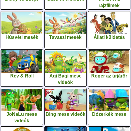
rajzfilmek
Húsvéti mesék
Tavaszi mesék
Állati küldetés
Rev & Roll
Agi Bagi mese
Roger az űrjárőr
videók
JoNaLu mese
Bing mese videók
Dózerkék mese
videók