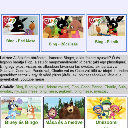
Bing - Esti Mese
Bing - Piknik
Bing - Búcsúzás
Leírás:
A jégkrém története - Ismered Binget, a kis fekete nyuszit? Ő és
legjobb barátja Flop, a szülőt megszemélyesítő jó barát (aki egy plüssfigura).
Bing egy okos, vicces és állandóan kíváncsi kis óvodás, aki barátaival:
Sula-val, Coco-val, Pando-val, Charlie-val és Coco-val tölti az idejét. Itt inden
gyerekhez tartozik egy őt védő plüss játék, aki bölcsességekkel látja el a
gyerekeket. youtube mese
Címkék:
Bing
,
Bing nyuszi
,
fekete nyuszi
,
Flop
,
Coco
,
Pando
,
Charlie
,
Sula
,
óvodás
,
nyuszis mese
,
bing mese
,
jégkrém
,
bing mese
,
nyuszis
,
Bluey és Bingo
Mása és a medve
Umizoomi