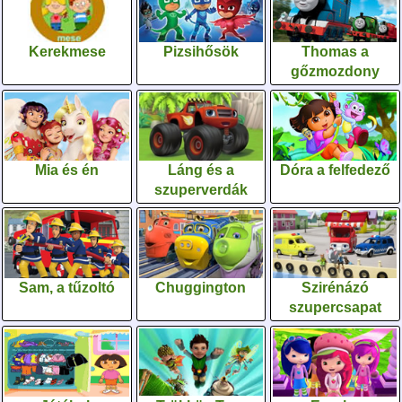
Kerekmese
Pizsihősök
Thomas a
gőzmozdony
Mia és én
Láng és a
Dóra a felfedező
szuperverdák
Sam, a tűzoltó
Chuggington
Szirénázó
szupercsapat