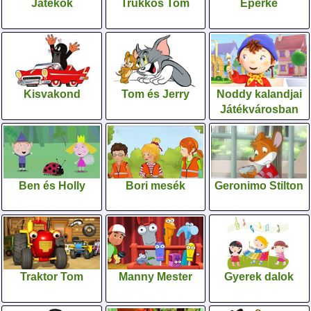
Játékok
Trükkös Tom
Eperke
Kisvakond
Tom és Jerry
Noddy kalandjai
Játékvárosban
Ben és Holly
Bori mesék
Geronimo Stilton
Traktor Tom
Manny Mester
Gyerek dalok