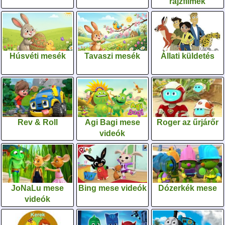
rajzfilmek
Húsvéti mesék
Tavaszi mesék
Állati küldetés
Rev & Roll
Agi Bagi mese
Roger az űrjárőr
videók
JoNaLu mese
Bing mese videók
Dózerkék mese
videók