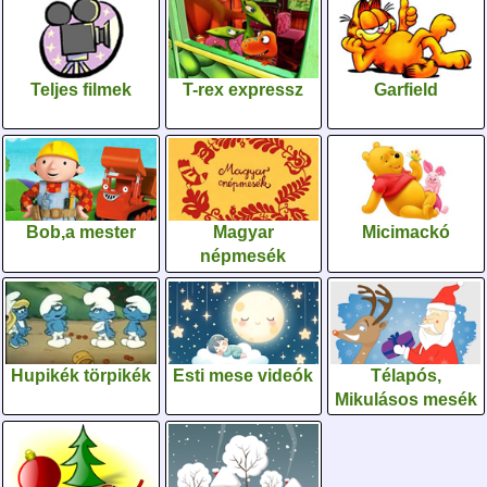
Teljes filmek
T-rex expressz
Garfield
Bob,a mester
Magyar
Micimackó
népmesék
Hupikék törpikék
Esti mese videók
Télapós,
Mikulásos mesék