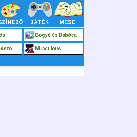
SZÍNEZŐ
JÁTÉK
MESE
ds
Bogyó és Babóca
fedező
Miraculous