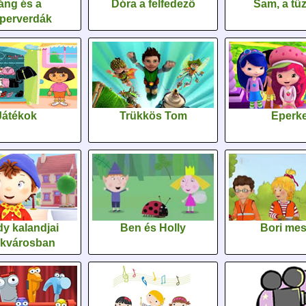
áng és a
Dóra a felfedező
Sam, a tűz
perverdák
Játékok
Trükkös Tom
Eperk
y kalandjai
Ben és Holly
Bori me
ékvárosban