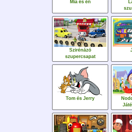
Mia és én
L
szu
Szirénázó
szupercsapat
Tom és Jerry
Nodd
Ját