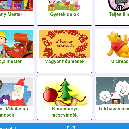
ny Mester
Gyerek dalok
Teljes fi
,a mester
Magyar népmesék
Micimac
s, Mikulásos
Karácsonyi
Téli havas me
mesék
mesevideók
apcsolat