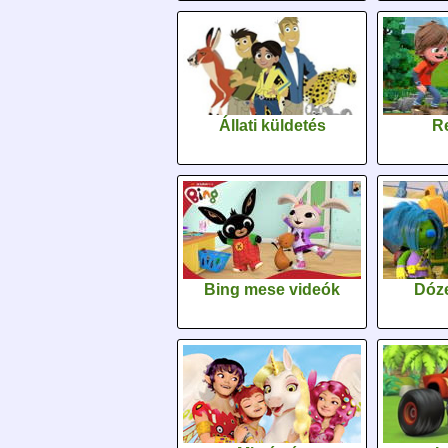
Állati küldetés
Re
Bing mese videók
Dóz