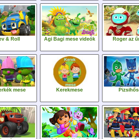
v & Roll
Agi Bagi mese videók
Roger az űr
erkék mese
Kerekmese
Pizsihő