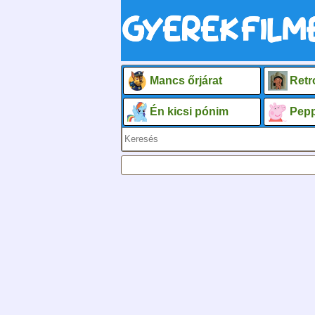
Mancs őrjárat
Retr
Én kicsi pónim
Pepp