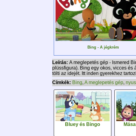
Bing - A jégkrém
Leírás:
A meglepetés gép - Ismered Bing
plüssfigura). Bing egy okos, vicces és 
tölti az idejét. Itt inden gyerekhez tart
Címkék:
Bing
,
A meglepetés gép
,
nyus
Bluey és Bingo
Mása