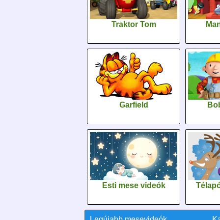
Traktor Tom
Man
Garfield
Bob
Esti mese videók
Télapó
Legújabb mesevideók
K