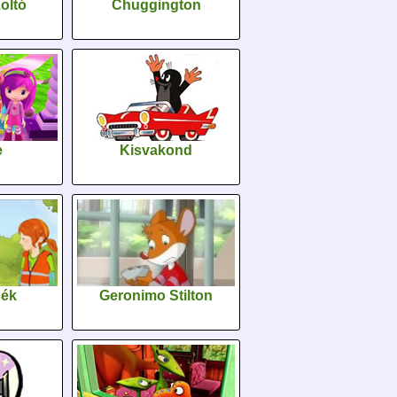
oltó
Chuggington
e
Kisvakond
sék
Geronimo Stilton