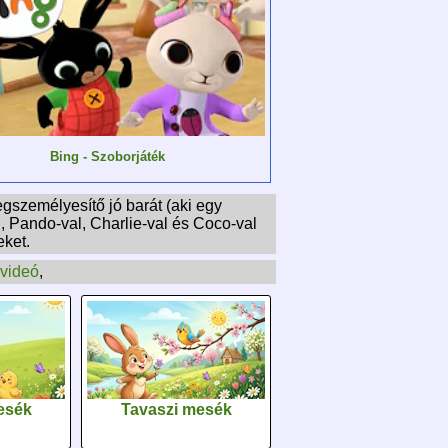
Bing - Szoborjáték
egszemélyesítő jó barát (aki egy
l, Pando-val, Charlie-val és Coco-val
eket.
videó
,
esék
Tavaszi mesék