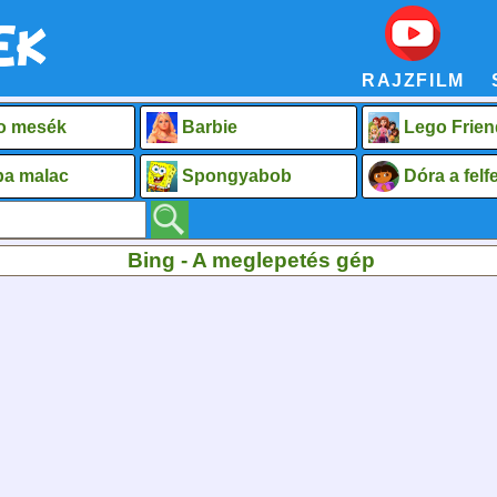
RAJZFILM
o mesék
Barbie
Lego Frien
a malac
Spongyabob
Dóra a fel
Bing - A meglepetés gép