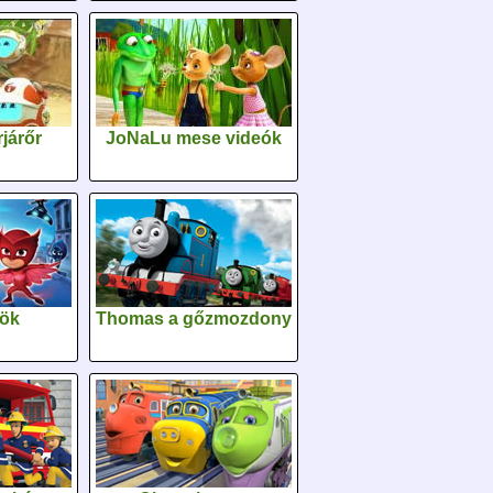
járőr
JoNaLu mese videók
sök
Thomas a gőzmozdony