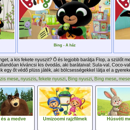
Bing - A ház
et, a kis fekete nyuszit? Ő és legjobb barátja Flop, a szülőt m
állandóan kíváncsi kis óvodás, aki barátaival: Sula-val, Coco-va
ozik egy őt védő plüss játék, aki bölcsességekkel látja el a gyerek
zis mese
,
nyuszis
,
fekete nyuszi
,
Bing nyuszi
,
Bing mese
,
mese
 és a medve
Umizoomi rajzfilmek
Húsvéti m