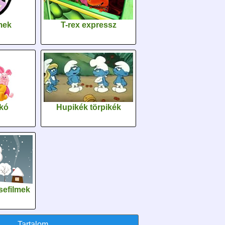
lmek
T-rex expressz
kó
Hupikék törpikék
sefilmek
Tartalom