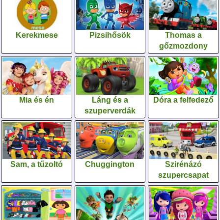
Kerekmese
Pizsihősök
Thomas a
gőzmozdony
Mia és én
Láng és a
Dóra a felfedező
szuperverdák
Sam, a tűzoltó
Chuggington
Szirénázó
szupercsapat