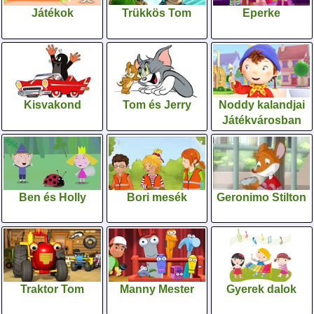
Játékok
Trükkös Tom
Eperke
Kisvakond
Tom és Jerry
Noddy kalandjai
Játékvárosban
Ben és Holly
Bori mesék
Geronimo Stilton
Traktor Tom
Manny Mester
Gyerek dalok