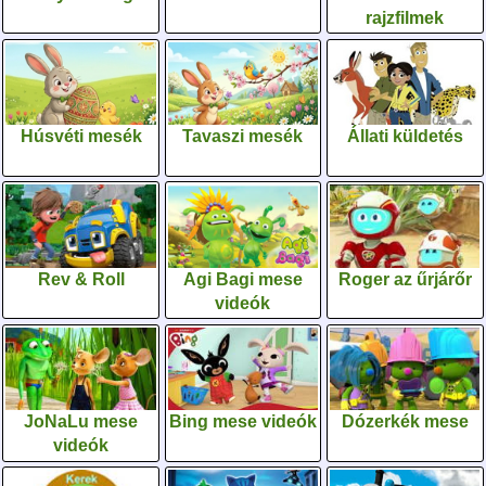
rajzfilmek
Húsvéti mesék
Tavaszi mesék
Állati küldetés
Rev & Roll
Agi Bagi mese
Roger az űrjárőr
videók
JoNaLu mese
Bing mese videók
Dózerkék mese
videók