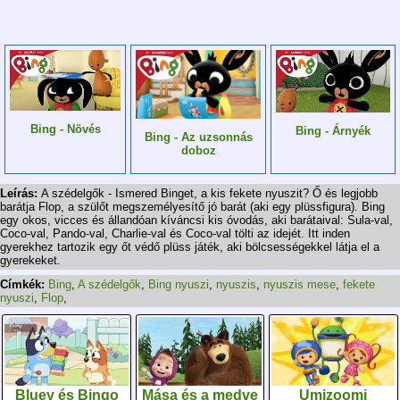
Bing - Növés
Bing - Árnyék
Bing - Az uzsonnás
doboz
Leírás:
A szédelgők - Ismered Binget, a kis fekete nyuszit? Ő és legjobb
barátja Flop, a szülőt megszemélyesítő jó barát (aki egy plüssfigura). Bing
egy okos, vicces és állandóan kíváncsi kis óvodás, aki barátaival: Sula-val,
Coco-val, Pando-val, Charlie-val és Coco-val tölti az idejét. Itt inden
gyerekhez tartozik egy őt védő plüss játék, aki bölcsességekkel látja el a
gyerekeket.
Címkék:
Bing
,
A szédelgők
,
Bing nyuszi
,
nyuszis
,
nyuszis mese
,
fekete
nyuszi
,
Flop
,
Bluey és Bingo
Mása és a medve
Umizoomi