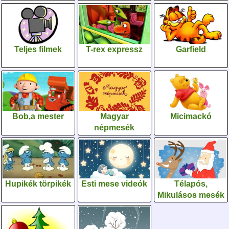
Teljes filmek
T-rex expressz
Garfield
Bob,a mester
Magyar
Micimackó
népmesék
Hupikék törpikék
Esti mese videók
Télapós,
Mikulásos mesék