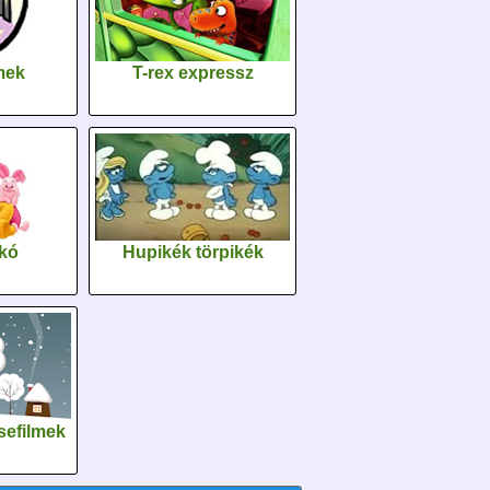
lmek
T-rex expressz
kó
Hupikék törpikék
sefilmek