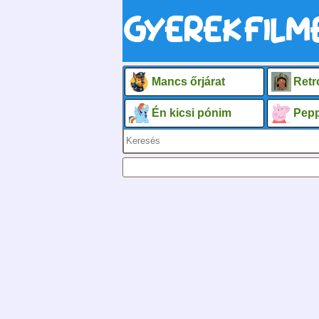
Mancs őrjárat
Retr
Én kicsi pónim
Pepp