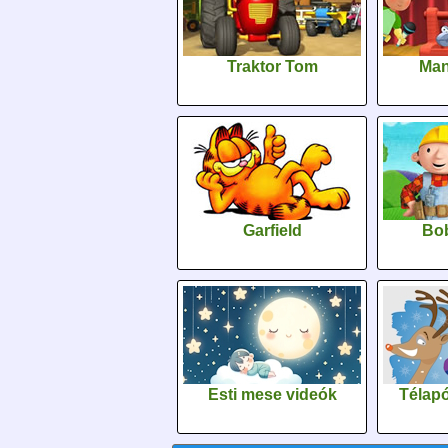
Traktor Tom
Man
Garfield
Bob
Esti mese videók
Télapó