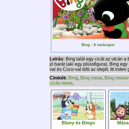
Bing - A varázspor
Leírás:
Bing talál egy cicát az utcán a
jó barát (aki egy plüssfigura). Bing eg
val és Coco-val tölti az idejét. Itt ind
Címkék:
Bing
,
Bing mese
,
Bing mesev
cicás mese
,
Bluey és Bingo
Mása