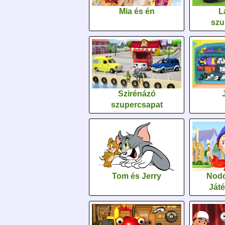
Mia és én
L
szu
Szirénázó
szupercsapat
Tom és Jerry
Nodd
Ját