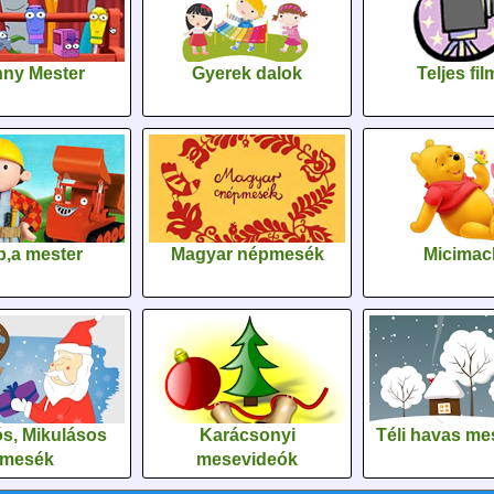
ny Mester
Gyerek dalok
Teljes fi
,a mester
Magyar népmesék
Micimac
s, Mikulásos
Karácsonyi
Téli havas me
mesék
mesevideók