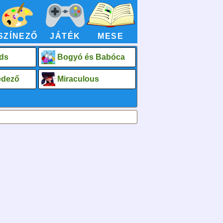
SZÍNEZŐ
JÁTÉK
MESE
ds
Bogyó és Babóca
fedező
Miraculous