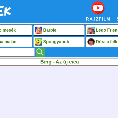
RAJZFILM
o mesék
Barbie
Lego Frien
a malac
Spongyabob
Dóra a fel
Bing - Az új cica