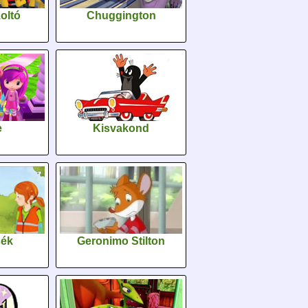
oltó
Chuggington
e
Kisvakond
sék
Geronimo Stilton