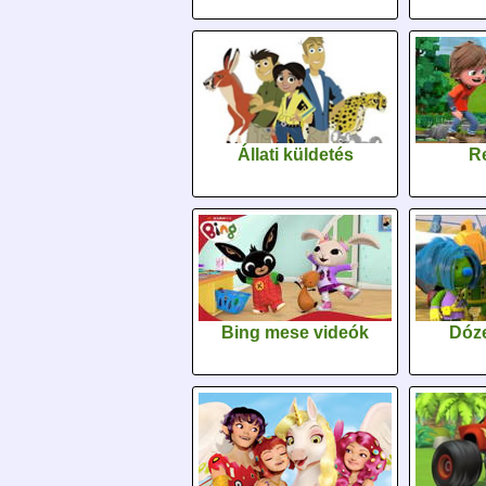
Állati küldetés
Re
Bing mese videók
Dóz