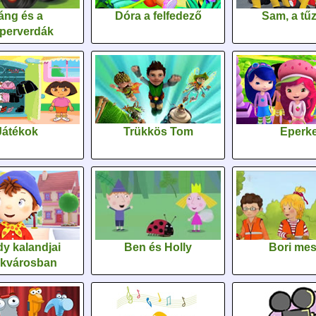
áng és a
Dóra a felfedező
Sam, a tűz
perverdák
Játékok
Trükkös Tom
Eperk
y kalandjai
Ben és Holly
Bori me
ékvárosban