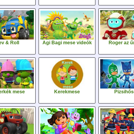
v & Roll
Agi Bagi mese videók
Roger az űr
erkék mese
Kerekmese
Pizsihő