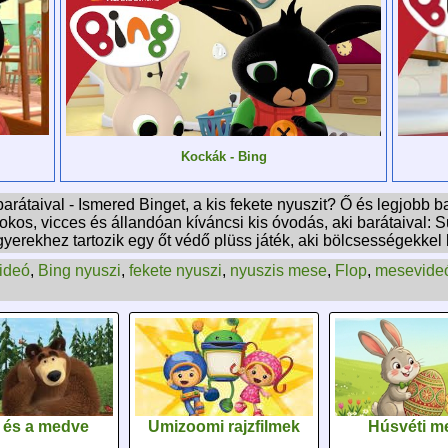
Kockák - Bing
 barátaival - Ismered Binget, a kis fekete nyuszit? Ő és legjobb 
y okos, vicces és állandóan kíváncsi kis óvodás, aki barátaival: 
en gyerekhez tartozik egy őt védő plüss játék, aki bölcsességekke
ideó
,
Bing nyuszi
,
fekete nyuszi
,
nyuszis mese
,
Flop
,
mesevide
 és a medve
Umizoomi rajzfilmek
Húsvéti m