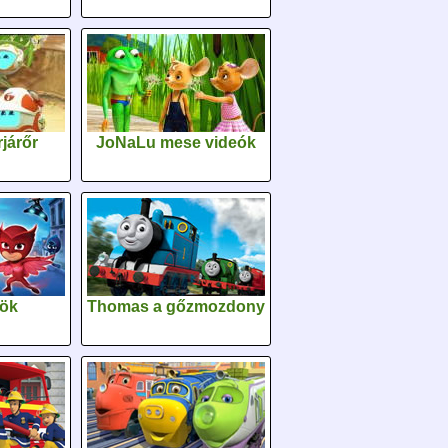
járőr
JoNaLu mese videók
sök
Thomas a gőzmozdony