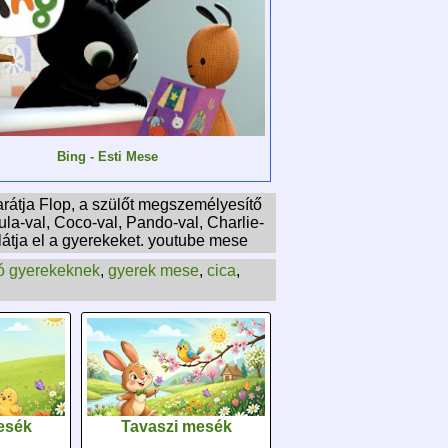
Bing - Esti Mese
barátja Flop, a szülőt megszemélyesítő
Sula-val, Coco-val, Pando-val, Charlie-
l látja el a gyerekeket. youtube mese
ó gyerekeknek
,
gyerek mese
,
cica
,
esék
Tavaszi mesék