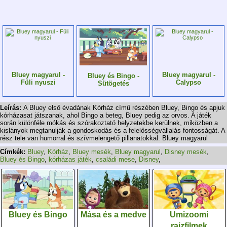
Bluey magyarul -
Bluey magyarul -
Bluey és Bingo -
Füli nyuszi
Calypso
Sütögetés
Leírás:
A Bluey első évadának Kórház című részében Bluey, Bingo és apjuk
kórházasat játszanak, ahol Bingo a beteg, Bluey pedig az orvos. A játék
során különféle mókás és szórakoztató helyzetekbe kerülnek, miközben a
kislányok megtanulják a gondoskodás és a felelősségvállalás fontosságát. A
rész tele van humorral és szívmelengető pillanatokkal. Bluey magyarul
Címkék:
Bluey
,
Kórház
,
Bluey mesék
,
Bluey magyarul
,
Disney mesék
,
Bluey és Bingo
,
kórházas játék
,
családi mese
,
Disney
,
Bluey és Bingo
Mása és a medve
Umizoomi
rajzfilmek