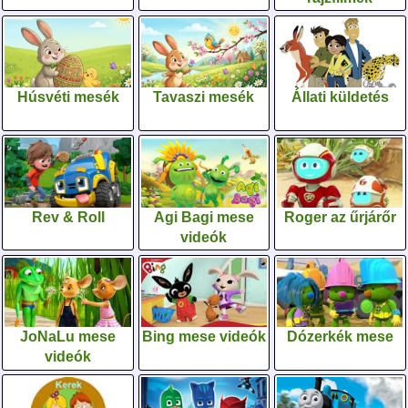
Húsvéti mesék
Tavaszi mesék
Állati küldetés
Rev & Roll
Agi Bagi mese
Roger az űrjárőr
videók
JoNaLu mese
Bing mese videók
Dózerkék mese
videók