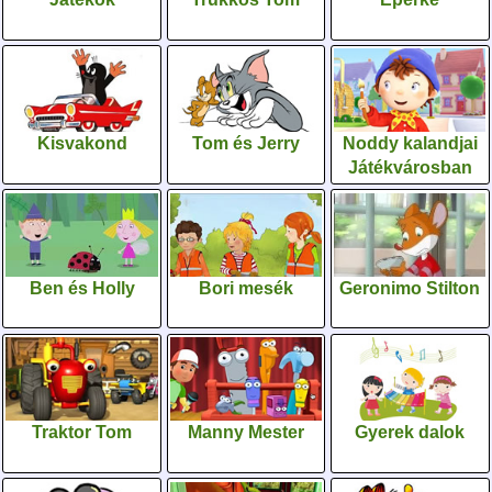
Kisvakond
Tom és Jerry
Noddy kalandjai
Játékvárosban
Ben és Holly
Bori mesék
Geronimo Stilton
Traktor Tom
Manny Mester
Gyerek dalok