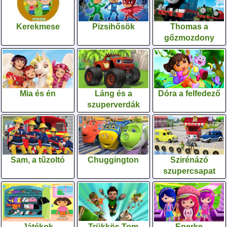
Kerekmese
Pizsihősök
Thomas a
gőzmozdony
Mia és én
Láng és a
Dóra a felfedező
szuperverdák
Sam, a tűzoltó
Chuggington
Szirénázó
szupercsapat
Játékok
Trükkös Tom
Eperke