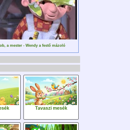
ob, a mester - Wendy a festő mázoló
esék
Tavaszi mesék