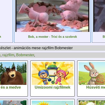
a
Bob, a mester - Trixi és a szobrok
B
készlet - animációs mese rajzfilm Bobmester
e
,
rajzfilm
,
Bobmester
,
 és a medve
Umizoomi rajzfilmek
Húsvéti m