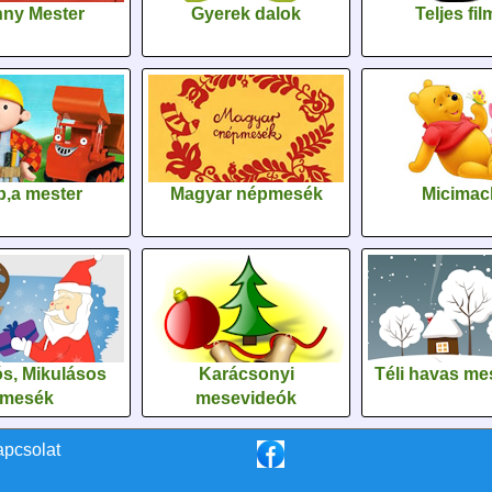
ny Mester
Gyerek dalok
Teljes fi
,a mester
Magyar népmesék
Micimac
s, Mikulásos
Karácsonyi
Téli havas me
mesék
mesevideók
apcsolat