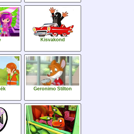
e
Kisvakond
sék
Geronimo Stilton