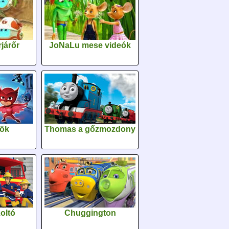
járőr
JoNaLu mese videók
sök
Thomas a gőzmozdony
oltó
Chuggington