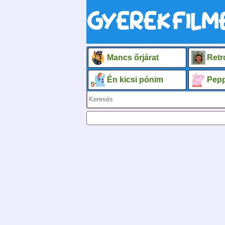
Mancs őrjárat
Retr
Én kicsi pónim
Pepp