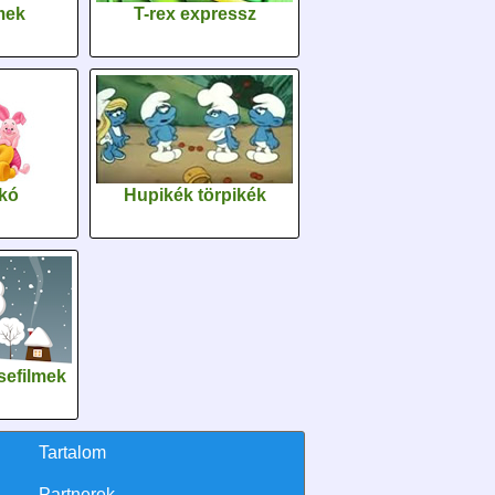
lmek
T-rex expressz
kó
Hupikék törpikék
sefilmek
Tartalom
Partnerek