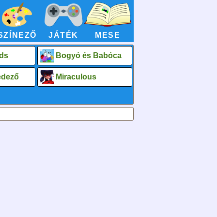
SZÍNEZŐ
JÁTÉK
MESE
ds
Bogyó és Babóca
fedező
Miraculous