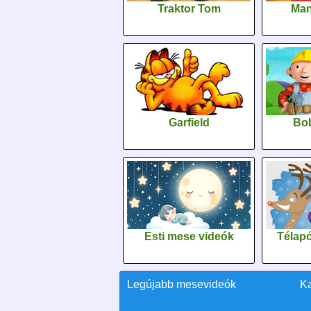
Traktor Tom
Man
Garfield
Bob
Esti mese videók
Télapó
Legújabb mesevideók
K