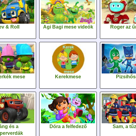
v & Roll
Agi Bagi mese videók
Roger az űr
erkék mese
Kerekmese
Pizsihő
áng és a
Dóra a felfedező
Sam, a tűz
perverdák