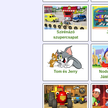
Szirénázó
szupercsapat
Tom és Jerry
Nodd
Ját