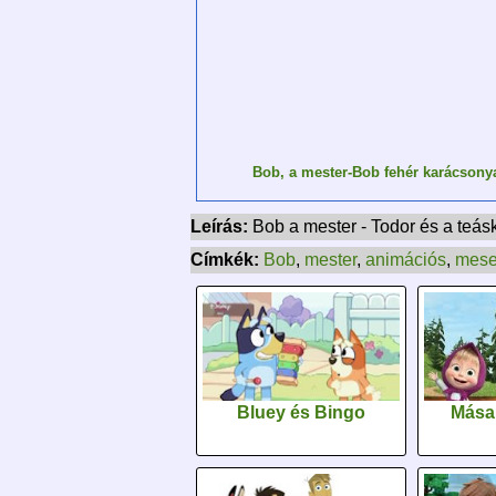
Bob, a mester-Bob fehér karácsony
Leírás:
Bob a mester - Todor és a teás
Címkék:
Bob
,
mester
,
animációs
,
mes
Bluey és Bingo
Mása