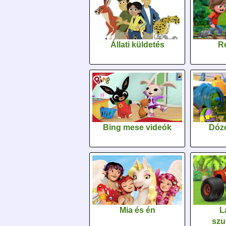
Állati küldetés
Re
Bing mese videók
Dóz
Mia és én
L
szu