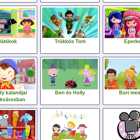
Játékok
Trükkös Tom
Eperk
y kalandjai
Ben és Holly
Bori me
ékvárosban