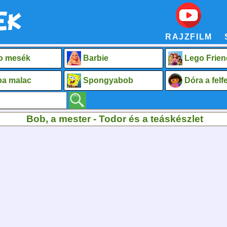
RAJZFILM
o mesék
Barbie
Lego Frien
a malac
Spongyabob
Dóra a fel
Bob, a mester - Todor és a teáskészlet