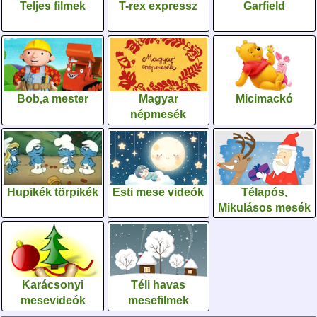
Teljes filmek
T-rex expressz
Garfield
Bob,a mester
Magyar
Micimackó
népmesék
Hupikék törpikék
Esti mese videók
Télapós,
Mikulásos mesék
Karácsonyi
Téli havas
mesevideók
mesefilmek