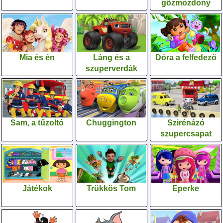
gőzmozdony
Mia és én
Láng és a
Dóra a felfedező
szuperverdák
Sam, a tűzoltó
Chuggington
Szirénázó
szupercsapat
Játékok
Trükkös Tom
Eperke