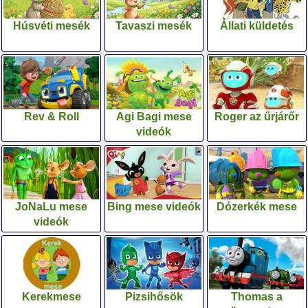
Húsvéti mesék
Tavaszi mesék
Állati küldetés
Rev & Roll
Agi Bagi mese
Roger az űrjárőr
videók
JoNaLu mese
Bing mese videók
Dózerkék mese
videók
Kerekmese
Pizsihősök
Thomas a