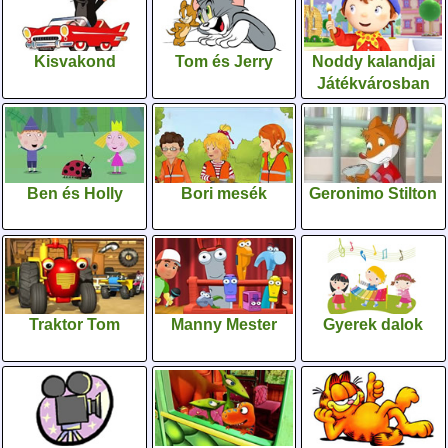
Kisvakond
Tom és Jerry
Noddy kalandjai
Játékvárosban
Ben és Holly
Bori mesék
Geronimo Stilton
Traktor Tom
Manny Mester
Gyerek dalok