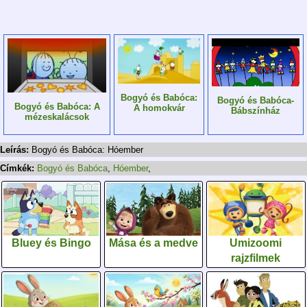
Bogyó és Babóca:
Bogyó és Babóca-
Bogyó és Babóca: A
A homokvár
Bábszínház
mézeskalácsok
Leírás:
Bogyó és Babóca: Hóember
Címkék:
Bogyó és Babóca
,
Hóember
,
Bluey és Bingo
Mása és a medve
Umizoomi
rajzfilmek