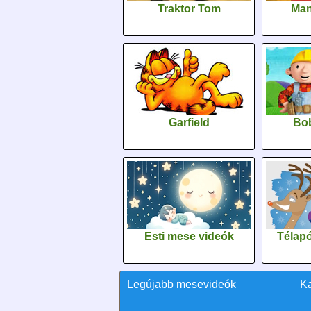
Traktor Tom
Man
Garfield
Bob
Esti mese videók
Télapó
Legújabb mesevideók
K