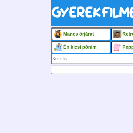
Mancs őrjárat
Retr
Én kicsi pónim
Pepp