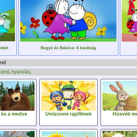
apja
Bogyó és Babóca: A barátság
and
land
,
nyaralás
,
 és a medve
Umizoomi rajzfilmek
Húsvéti m