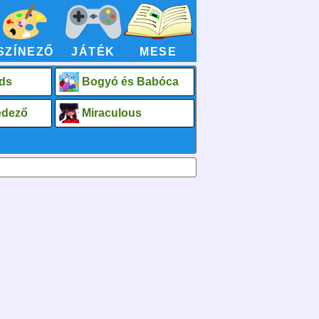
SZÍNEZŐ
JÁTÉK
MESE
ds
Bogyó és Babóca
fedező
Miraculous