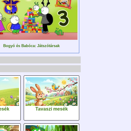
Bogyó és Babóca: Játszótársak
esék
Tavaszi mesék