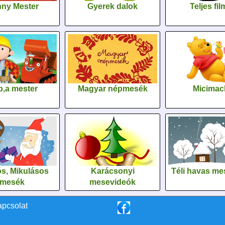
ny Mester
Gyerek dalok
Teljes fi
,a mester
Magyar népmesék
Micimac
s, Mikulásos
Karácsonyi
Téli havas me
mesék
mesevideók
apcsolat