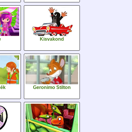
e
Kisvakond
sék
Geronimo Stilton