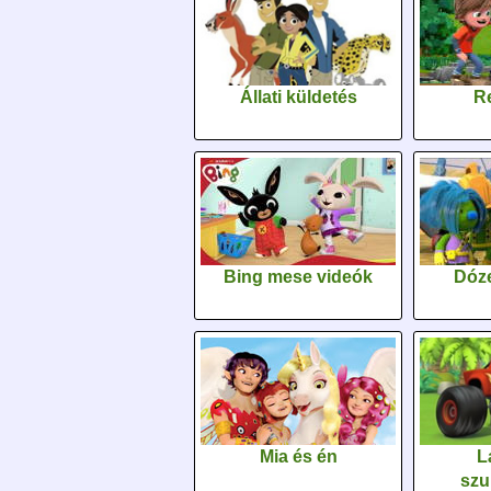
Állati küldetés
Re
Bing mese videók
Dóz
Mia és én
L
szu