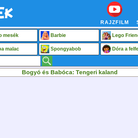
RAJZFILM
o mesék
Barbie
Lego Frien
a malac
Spongyabob
Dóra a fel
Bogyó és Babóca: Tengeri kaland