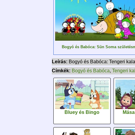
Bogyó és Babóca: Sün Soma születésn
Leírás:
Bogyó és Babóca: Tengeri kal
Címkék:
Bogyó és Babóca
,
Tengeri ka
Bluey és Bingo
Mása