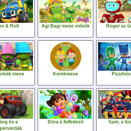
v & Roll
Agi Bagi mese videók
Roger az űr
erkék mese
Kerekmese
Pizsihő
áng és a
Dóra a felfedező
Sam, a tűz
perverdák