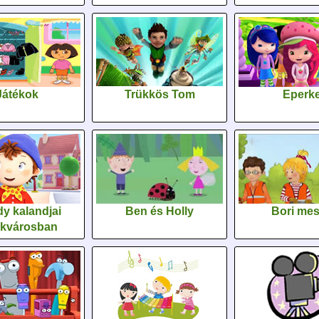
Játékok
Trükkös Tom
Eperk
y kalandjai
Ben és Holly
Bori me
ékvárosban