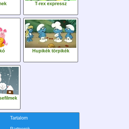
lmek
T-rex expressz
kó
Hupikék törpikék
sefilmek
Tartalom
Partnerek