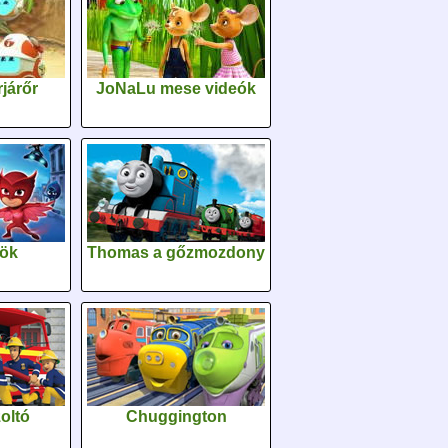
járőr
JoNaLu mese videók
sök
Thomas a gőzmozdony
oltó
Chuggington