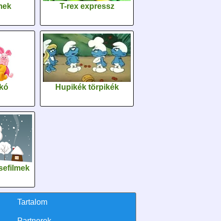
lmek
T-rex expressz
kó
Hupikék törpikék
sefilmek
Tartalom
Partnerek