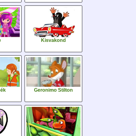
e
Kisvakond
sék
Geronimo Stilton