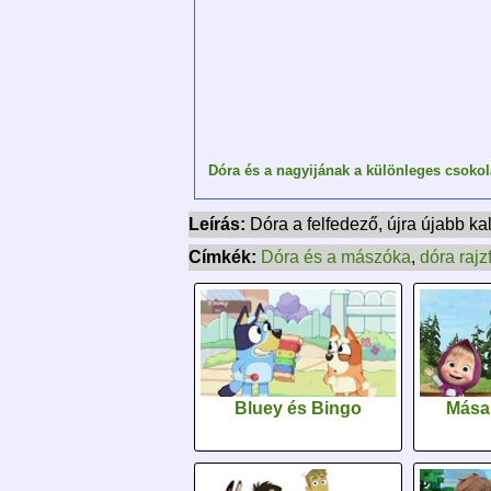
Dóra és a nagyijának a különleges csokol
Leírás:
Dóra a felfedező, újra újabb k
Címkék:
Dóra és a mászóka
,
dóra rajz
Bluey és Bingo
Mása