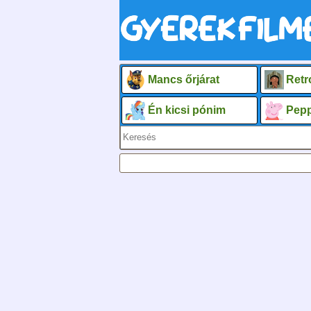
Mancs őrjárat
Retr
Én kicsi pónim
Pepp