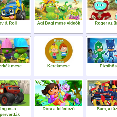
v & Roll
Agi Bagi mese videók
Roger az űr
erkék mese
Kerekmese
Pizsihő
áng és a
Dóra a felfedező
Sam, a tűz
perverdák