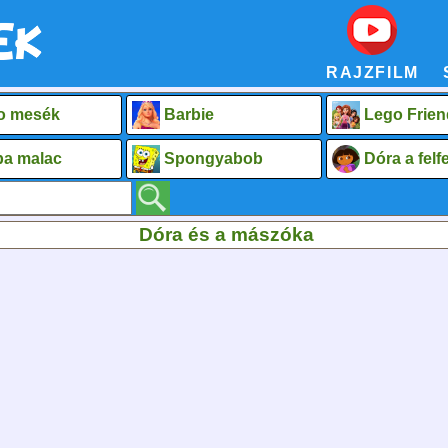
RAJZFILM
o mesék
Barbie
Lego Frien
a malac
Spongyabob
Dóra a fel
Dóra és a mászóka