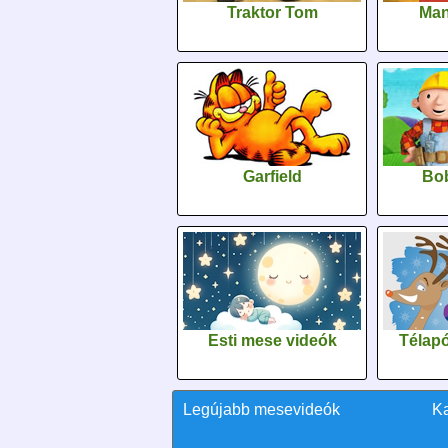
Traktor Tom
Man
Garfield
Bob
Esti mese videók
Télapó
Legújabb mesevideók
K