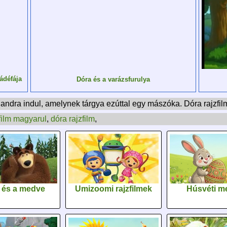
ádéfája
Dóra és a varázsfurulya
alandra indul, amelynek tárgya ezúttal egy mászóka. Dóra rajzfi
film magyarul
,
dóra rajzfilm
,
 és a medve
Umizoomi rajzfilmek
Húsvéti m