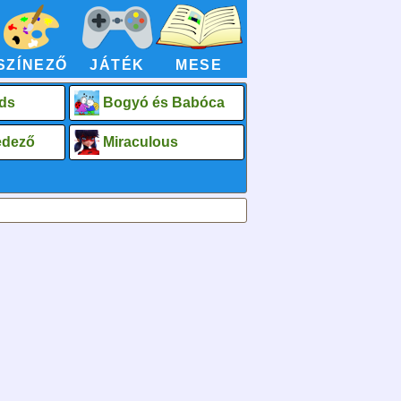
SZÍNEZŐ
JÁTÉK
MESE
ds
Bogyó és Babóca
fedező
Miraculous