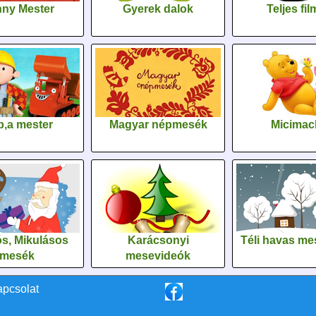
ny Mester
Gyerek dalok
Teljes fi
,a mester
Magyar népmesék
Micimac
s, Mikulásos
Karácsonyi
Téli havas me
mesék
mesevideók
apcsolat