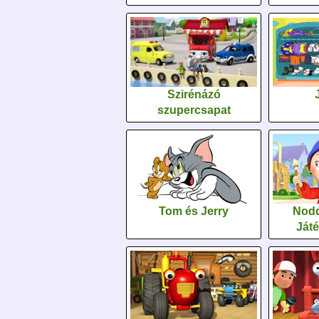
Szirénázó
szupercsapat
Tom és Jerry
Nodd
Ját