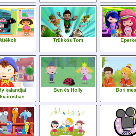
Játékok
Trükkös Tom
Eperk
y kalandjai
Ben és Holly
Bori me
ékvárosban