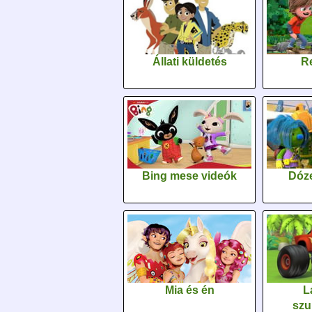
Állati küldetés
Re
Bing mese videók
Dóz
Mia és én
L
szu