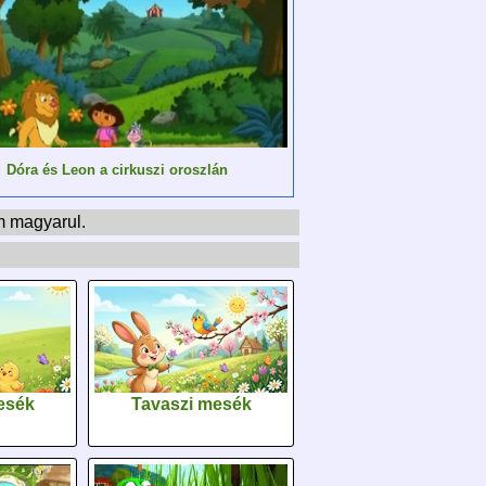
Dóra és Leon a cirkuszi oroszlán
lm magyarul.
esék
Tavaszi mesék