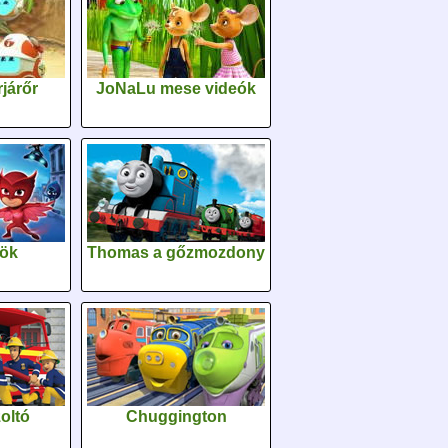
járőr
JoNaLu mese videók
sök
Thomas a gőzmozdony
oltó
Chuggington