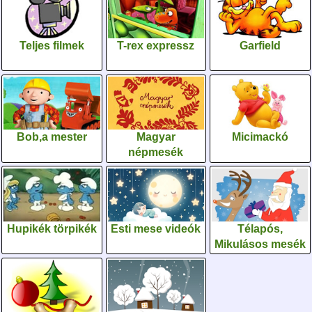
Teljes filmek
T-rex expressz
Garfield
Bob,a mester
Magyar
Micimackó
népmesék
Hupikék törpikék
Esti mese videók
Télapós,
Mikulásos mesék