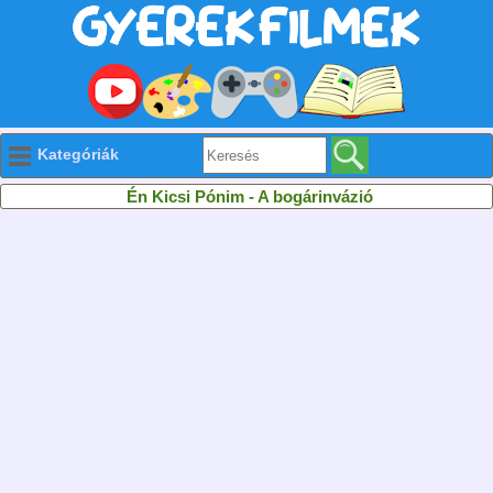
Kategóriák
Én Kicsi Pónim - A bogárinvázió