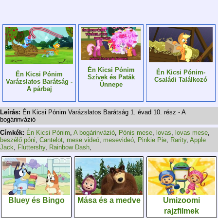
Én Kicsi Pónim
Én Kicsi Pónim-
Én Kicsi Pónim
Szívek és Paták
Családi Találkozó
Varázslatos Barátság -
Ünnepe
A párbaj
Leírás:
Én Kicsi Pónim Varázslatos Barátság 1. évad 10. rész - A
bogárinvázió
Címkék:
Én Kicsi Pónim
,
A bogárinvázió
,
Pónis mese
,
lovas
,
lovas mese
,
beszélő póni
,
Cantelot
,
mese videó
,
mesevideó
,
Pinkie Pie
,
Rarity
,
Apple
Jack
,
Fluttershy
,
Rainbow Dash
,
Bluey és Bingo
Mása és a medve
Umizoomi
rajzfilmek