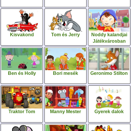
Kisvakond
Tom és Jerry
Noddy kalandjai
Játékvárosban
Ben és Holly
Bori mesék
Geronimo Stilton
Traktor Tom
Manny Mester
Gyerek dalok