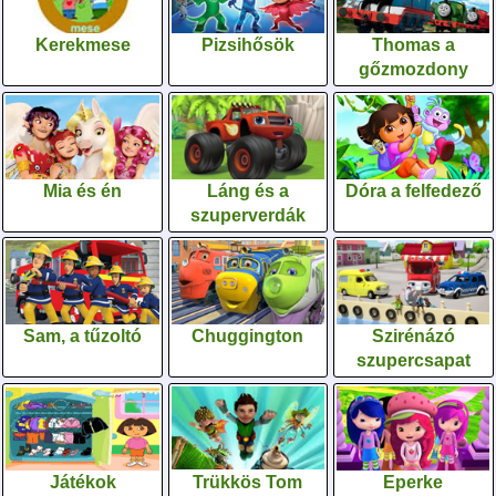
Kerekmese
Pizsihősök
Thomas a
gőzmozdony
Mia és én
Láng és a
Dóra a felfedező
szuperverdák
Sam, a tűzoltó
Chuggington
Szirénázó
szupercsapat
Játékok
Trükkös Tom
Eperke