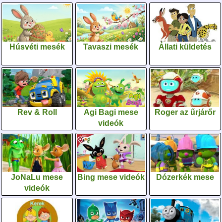
Húsvéti mesék
Tavaszi mesék
Állati küldetés
Rev & Roll
Agi Bagi mese
Roger az űrjárőr
videók
JoNaLu mese
Bing mese videók
Dózerkék mese
videók