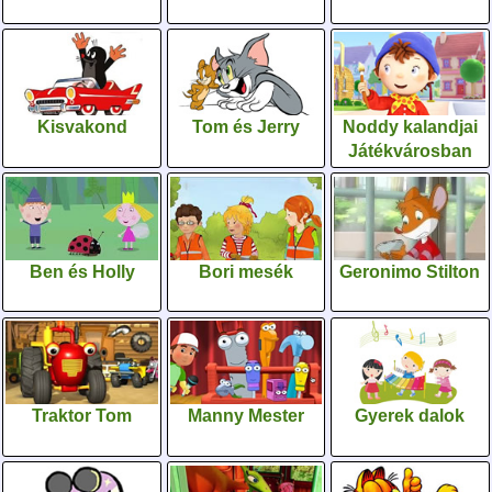
Kisvakond
Tom és Jerry
Noddy kalandjai
Játékvárosban
Ben és Holly
Bori mesék
Geronimo Stilton
Traktor Tom
Manny Mester
Gyerek dalok