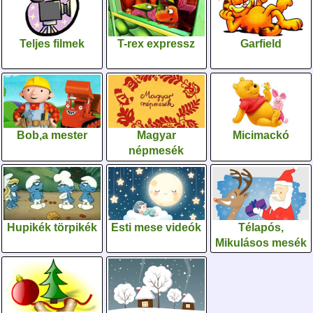
Teljes filmek
T-rex expressz
Garfield
Bob,a mester
Magyar
Micimackó
népmesék
Hupikék törpikék
Esti mese videók
Télapós,
Mikulásos mesék