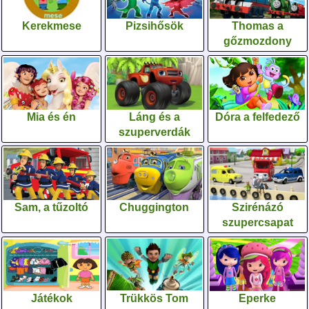
Kerekmese
Pizsihősök
Thomas a
gőzmozdony
Mia és én
Láng és a
Dóra a felfedező
szuperverdák
Sam, a tűzoltó
Chuggington
Szirénázó
szupercsapat
Játékok
Trükkös Tom
Eperke