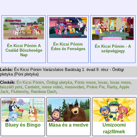
Én Kicsi Pónim
Én Kicsi Pónim A
Én Kicsi Pónim - A
Édes és Fenséges
Család Büszkesége
szépségjegy
Nap
Leírás:
Én Kicsi Pónim Varázslatos Barátság 1. évad 9. rész - Ördögi
pletyka (Póni pletyka)
Címkék:
Én Kicsi Pónim
,
Ördögi pletyka
,
Pónis mese
,
lovas
,
lovas mese
,
beszélő póni
,
Cantelot
,
mese videó
,
mesevideó
,
Pinkie Pie
,
Rarity
,
Apple
Jack
,
Fluttershy
,
Rainbow Dash
,
Bluey és Bingo
Mása és a medve
Umizoomi
rajzfilmek