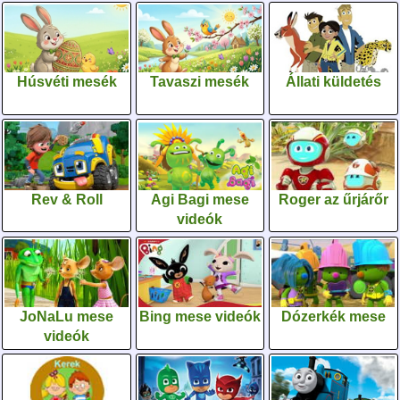
Húsvéti mesék
Tavaszi mesék
Állati küldetés
Rev & Roll
Agi Bagi mese
Roger az űrjárőr
videók
JoNaLu mese
Bing mese videók
Dózerkék mese
videók