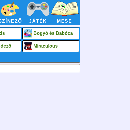
SZÍNEZŐ
JÁTÉK
MESE
ds
Bogyó és Babóca
fedező
Miraculous