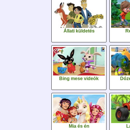
Állati küldetés
Re
Bing mese videók
Dóz
Mia és én
L