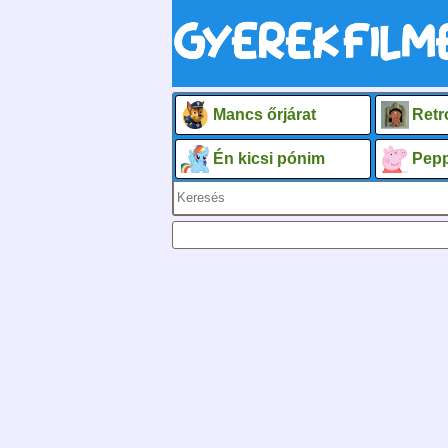
Mancs őrjárat
Retr
Én kicsi pónim
Pepp