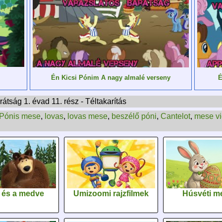
Én Kicsi Pónim A nagy almalé verseny
É
tság 1. évad 11. rész - Téltakarítás
Pónis mese
,
lovas
,
lovas mese
,
beszélő póni
,
Cantelot
,
mese v
 és a medve
Umizoomi rajzfilmek
Húsvéti m