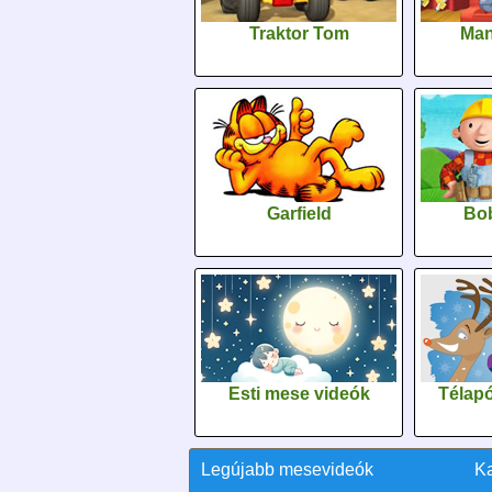
Traktor Tom
Man
Garfield
Bob
Esti mese videók
Télapó
Legújabb mesevideók
K