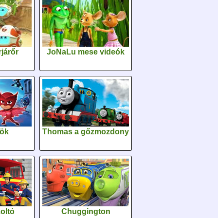
járőr
JoNaLu mese videók
sök
Thomas a gőzmozdony
oltó
Chuggington