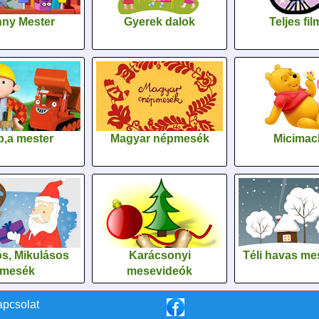
ny Mester
Gyerek dalok
Teljes fi
,a mester
Magyar népmesék
Micimac
s, Mikulásos
Karácsonyi
Téli havas me
mesék
mesevideók
apcsolat