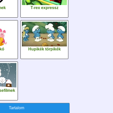
lmek
T-rex expressz
kó
Hupikék törpikék
sefilmek
Tartalom