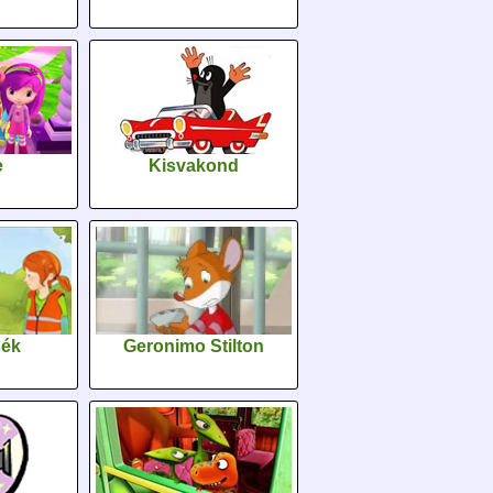
e
Kisvakond
sék
Geronimo Stilton