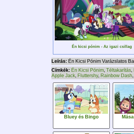
Én kicsi pónim - Az igazi csillag
Leírás:
Én Kicsi Pónim Varázslatos Bará
Címkék:
Én Kicsi Pónim
,
Téltakarítás
,
Apple Jack
,
Fluttershy
,
Rainbow Dash
,
Bluey és Bingo
Mása