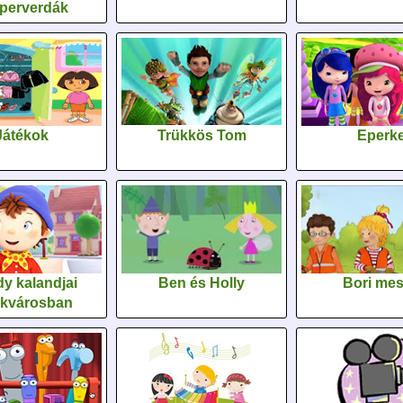
perverdák
Játékok
Trükkös Tom
Eperk
y kalandjai
Ben és Holly
Bori me
ékvárosban