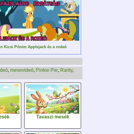
n Kicsi Pónim Applejack és a rodeó
ideó
,
mesevideó
,
Pinkie Pie
,
Rarity
,
esék
Tavaszi mesék