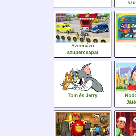
szu
Szirénázó
szupercsapat
Tom és Jerry
Nodd
Ját