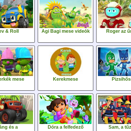
v & Roll
Agi Bagi mese videók
Roger az űr
erkék mese
Kerekmese
Pizsihő
áng és a
Dóra a felfedező
Sam, a tűz