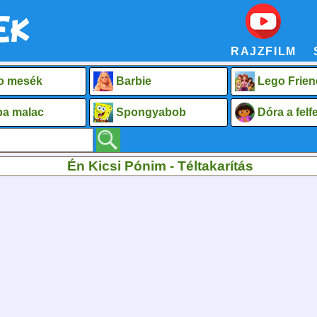
RAJZFILM
o mesék
Barbie
Lego Frien
a malac
Spongyabob
Dóra a fel
Én Kicsi Pónim - Téltakarítás