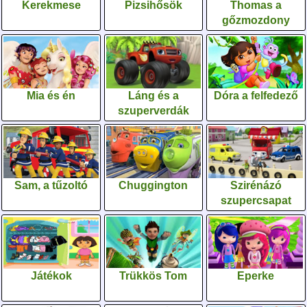
Kerekmese
Pizsihősök
Thomas a
gőzmozdony
Mia és én
Láng és a
Dóra a felfedező
szuperverdák
Sam, a tűzoltó
Chuggington
Szirénázó
szupercsapat
Játékok
Trükkös Tom
Eperke