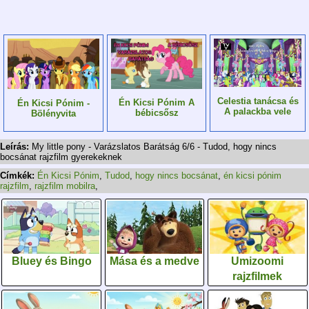
Celestia tanácsa és
Én Kicsi Pónim A
Én Kicsi Pónim -
A palackba vele
bébicsősz
Bölényvita
Leírás:
My little pony - Varázslatos Barátság 6/6 - Tudod, hogy nincs
bocsánat rajzfilm gyerekeknek
Címkék:
Én Kicsi Pónim
,
Tudod
,
hogy nincs bocsánat
,
én kicsi pónim
rajzfilm
,
rajzfilm mobilra
,
Bluey és Bingo
Mása és a medve
Umizoomi
rajzfilmek