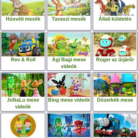
Húsvéti mesék
Tavaszi mesék
Állati küldetés
Rev & Roll
Agi Bagi mese
Roger az űrjárőr
videók
JoNaLu mese
Bing mese videók
Dózerkék mese
videók