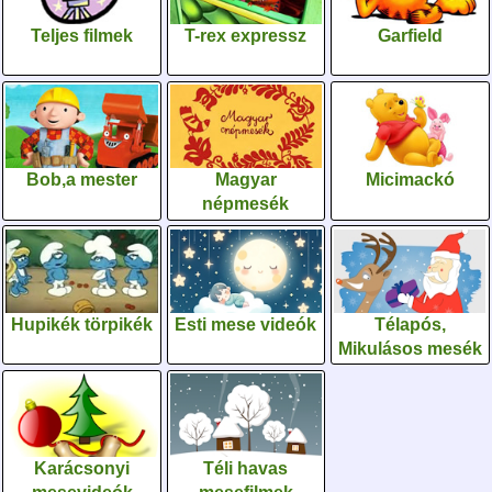
Teljes filmek
T-rex expressz
Garfield
Bob,a mester
Magyar
Micimackó
népmesék
Hupikék törpikék
Esti mese videók
Télapós,
Mikulásos mesék
Karácsonyi
Téli havas