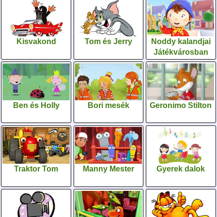
Kisvakond
Tom és Jerry
Noddy kalandjai
Játékvárosban
Ben és Holly
Bori mesék
Geronimo Stilton
Traktor Tom
Manny Mester
Gyerek dalok