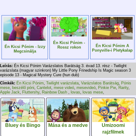
Én Kicsi Pónim -
Én Kicsi Pónim A
Én Kicsi Pónim - Izzy
Rossz rokon
Ponyville-i Pletykalap
Megcsinálja
Leírás:
Én Kicsi Pónim Varázslatos Barátság 3. évad 13. rész - Twilight
varázslata (magyar szinkron) My Little Pony Frinedship Is Magic season 3
episode 13 - Magical Mystery Cure (hun dub)
Címkék:
Én Kicsi Pónim
,
Twilight varázslata
,
Varázslatos Barátság
,
Pónis
mese
,
beszélő póni
,
Cantelot
,
mese videó
,
mesevideó
,
Pinkie Pie
,
Rarity
,
Apple Jack
,
Fluttershy
,
Rainbow Dash
,
lovas
,
lovas mese
,
Bluey és Bingo
Mása és a medve
Umizoomi
rajzfilmek