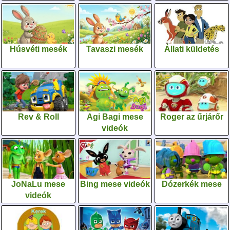
Húsvéti mesék
Tavaszi mesék
Állati küldetés
Rev & Roll
Agi Bagi mese
Roger az űrjárőr
videók
JoNaLu mese
Bing mese videók
Dózerkék mese
videók