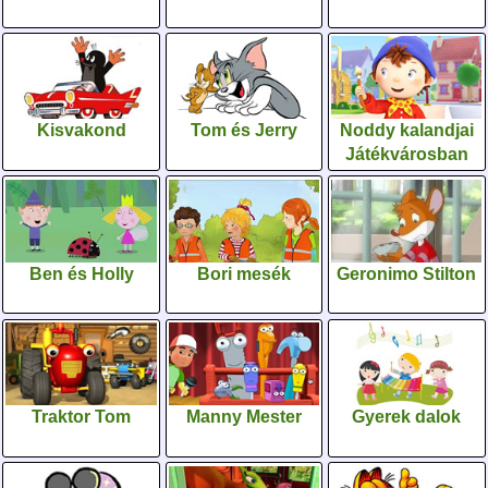
Kisvakond
Tom és Jerry
Noddy kalandjai
Játékvárosban
Ben és Holly
Bori mesék
Geronimo Stilton
Traktor Tom
Manny Mester
Gyerek dalok