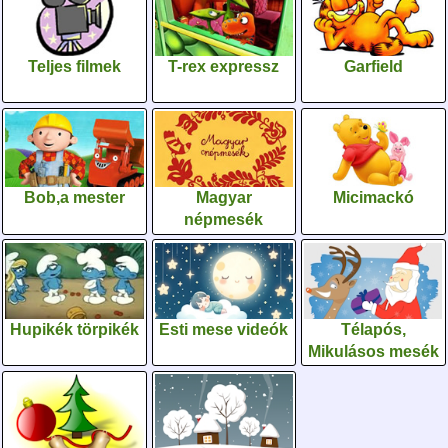
Teljes filmek
T-rex expressz
Garfield
Bob,a mester
Magyar
Micimackó
népmesék
Hupikék törpikék
Esti mese videók
Télapós,
Mikulásos mesék