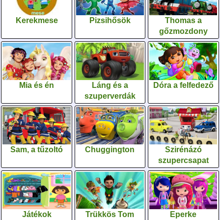
Kerekmese
Pizsihősök
Thomas a
gőzmozdony
Mia és én
Láng és a
Dóra a felfedező
szuperverdák
Sam, a tűzoltó
Chuggington
Szirénázó
szupercsapat
Játékok
Trükkös Tom
Eperke