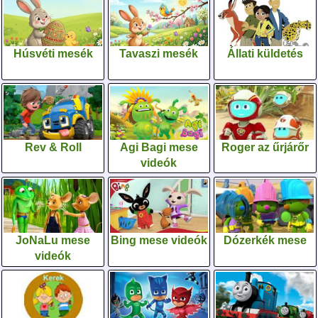
Húsvéti mesék
Tavaszi mesék
Állati küldetés
Rev & Roll
Agi Bagi mese
Roger az űrjárőr
videók
JoNaLu mese
Bing mese videók
Dózerkék mese
videók