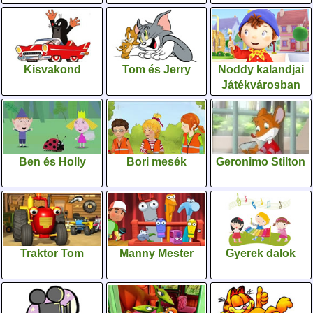
Kisvakond
Tom és Jerry
Noddy kalandjai
Játékvárosban
Ben és Holly
Bori mesék
Geronimo Stilton
Traktor Tom
Manny Mester
Gyerek dalok