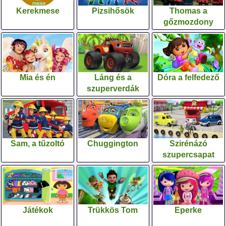
Kerekmese
Pizsihősök
Thomas a
gőzmozdony
Mia és én
Láng és a
Dóra a felfedező
szuperverdák
Sam, a tűzoltó
Chuggington
Szirénázó
szupercsapat
Játékok
Trükkös Tom
Eperke