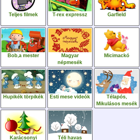
Teljes filmek
T-rex expressz
Garfield
Bob,a mester
Magyar
Micimackó
népmesék
Hupikék törpikék
Esti mese videók
Télapós,
Mikulásos mesék
Karácsonyi
Téli havas