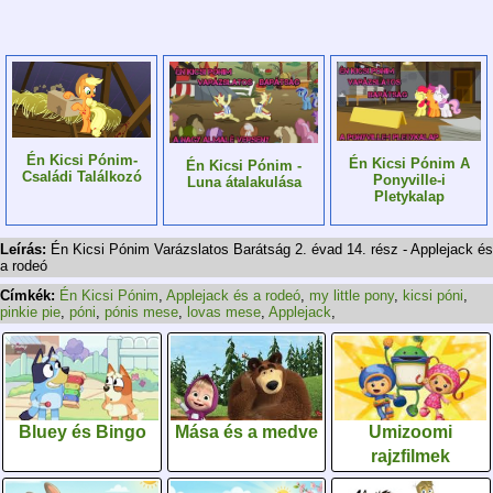
Én Kicsi Pónim-
Én Kicsi Pónim A
Én Kicsi Pónim -
Családi Találkozó
Ponyville-i
Luna átalakulása
Pletykalap
Leírás:
Én Kicsi Pónim Varázslatos Barátság 2. évad 14. rész - Applejack és
a rodeó
Címkék:
Én Kicsi Pónim
,
Applejack és a rodeó
,
my little pony
,
kicsi póni
,
pinkie pie
,
póni
,
pónis mese
,
lovas mese
,
Applejack
,
Bluey és Bingo
Mása és a medve
Umizoomi
rajzfilmek