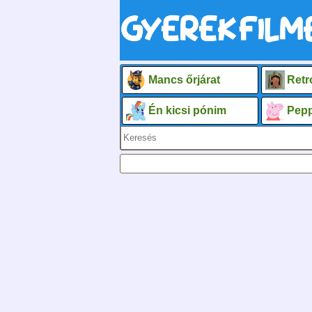
Mancs őrjárat
Retr
Én kicsi pónim
Pepp