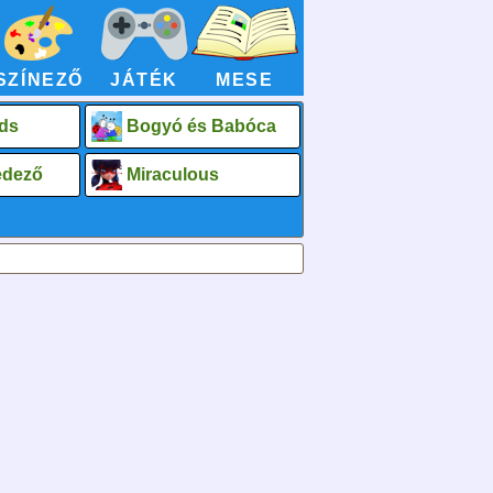
SZÍNEZŐ
JÁTÉK
MESE
ds
Bogyó és Babóca
fedező
Miraculous