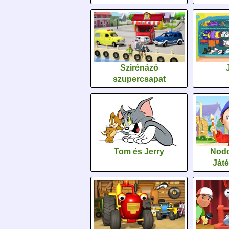
Szirénázó
szupercsapat
Tom és Jerry
Nodd
Ját