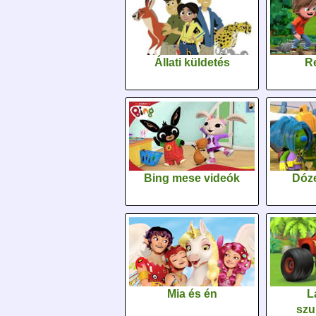
Állati küldetés
Re
Bing mese videók
Dóz
Mia és én
L
szu