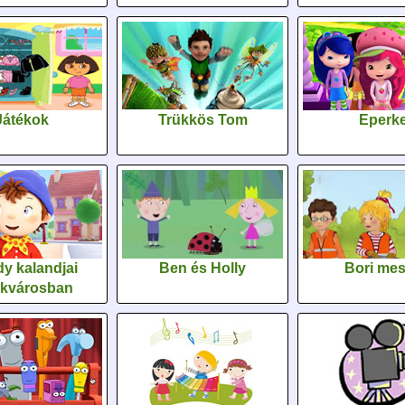
Játékok
Trükkös Tom
Eperk
y kalandjai
Ben és Holly
Bori me
ékvárosban