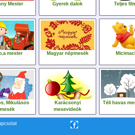
ny Mester
Gyerek dalok
Teljes fi
,a mester
Magyar népmesék
Micimac
s, Mikulásos
Karácsonyi
Téli havas me
mesék
mesevideók
apcsolat