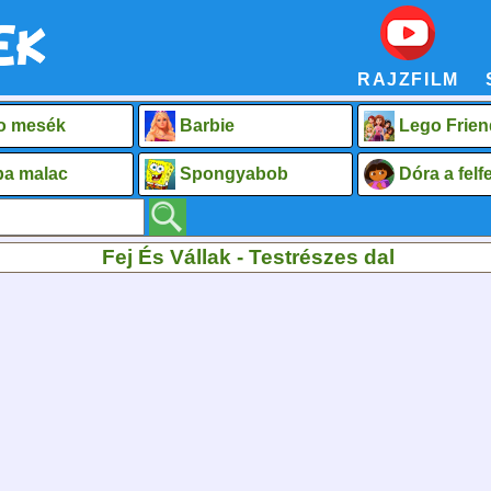
RAJZFILM
o mesék
Barbie
Lego Frien
a malac
Spongyabob
Dóra a fel
Fej És Vállak - Testrészes dal