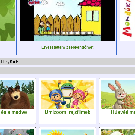
Elvesztettem zsebkendőmet
 - HeyKids
,
 és a medve
Umizoomi rajzfilmek
Húsvéti m