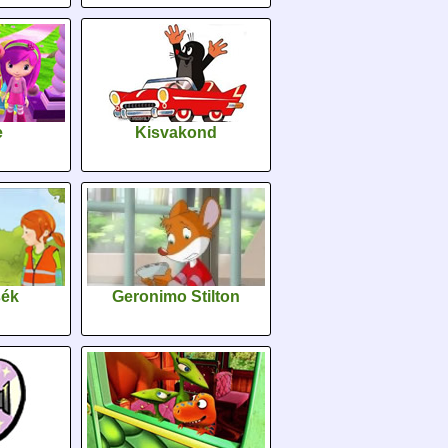
e
Kisvakond
sék
Geronimo Stilton