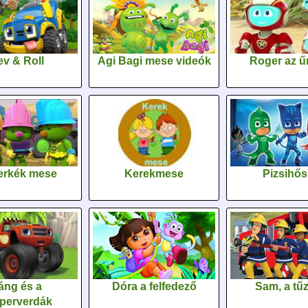
v & Roll
Agi Bagi mese videók
Roger az űr
erkék mese
Kerekmese
Pizsihő
áng és a
Dóra a felfedező
Sam, a tűz
perverdák