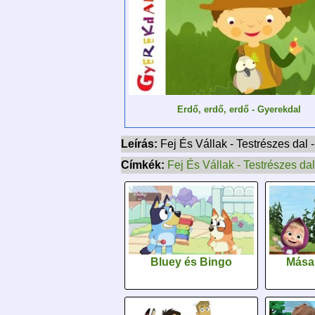
Erdő, erdő, erdő - Gyerekdal
Leírás:
Fej És Vállak - Testrészes dal
Címkék:
Fej És Vállak - Testrészes dal
Bluey és Bingo
Mása