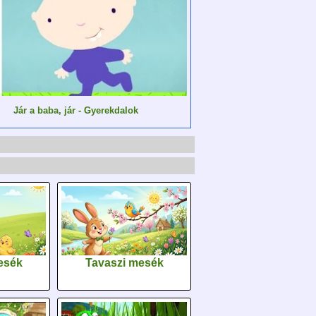
Jár a baba, jár - Gyerekdalok
esék
Tavaszi mesék