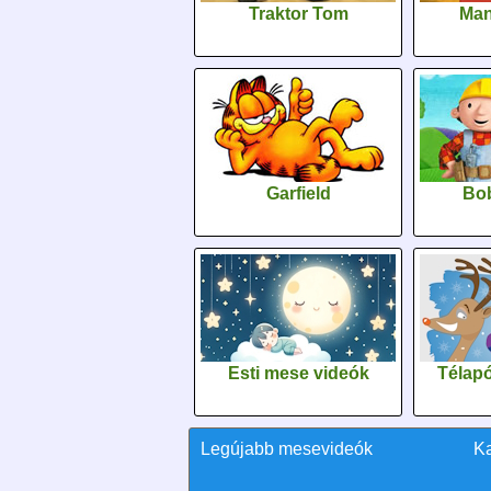
Traktor Tom
Man
Garfield
Bob
Esti mese videók
Télapó
Legújabb mesevideók
K