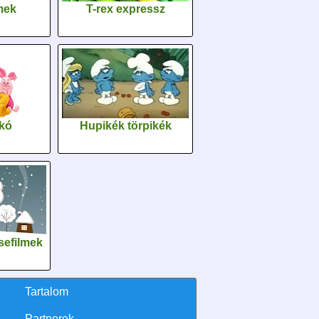
lmek
T-rex expressz
kó
Hupikék törpikék
sefilmek
Tartalom
Partnerek