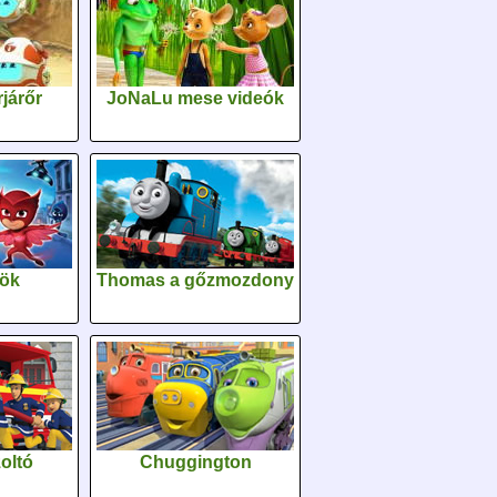
járőr
JoNaLu mese videók
sök
Thomas a gőzmozdony
oltó
Chuggington