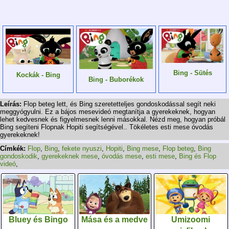
Bing - Sütés
Kockák - Bing
Bing - Buborékok
Leírás:
Flop beteg lett, és Bing szeretetteljes gondoskodással segít neki
meggyógyulni. Ez a bájos mesevideó megtanítja a gyerekeknek, hogyan
lehet kedvesnek és figyelmesnek lenni másokkal. Nézd meg, hogyan próbál
Bing segíteni Flopnak Hopiti segítségével.. Tökéletes esti mese óvodás
gyerekeknek!
Címkék:
Flop
,
Bing
,
fekete nyuszi
,
Hopiti
,
Bing mese
,
Flop beteg
,
Bing
gondoskodik
,
gyerekeknek mese
,
óvodás mese
,
esti mese
,
Bing és Flop
videó
,
Bluey és Bingo
Mása és a medve
Umizoomi