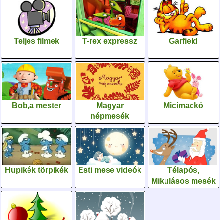
Teljes filmek
T-rex expressz
Garfield
Bob,a mester
Magyar
Micimackó
népmesék
Hupikék törpikék
Esti mese videók
Télapós,
Mikulásos mesék