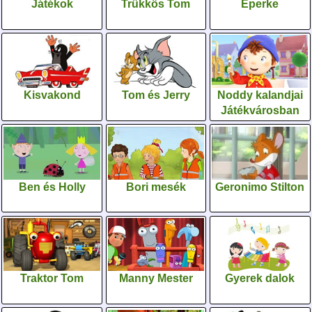
Játékok
Trükkös Tom
Eperke
Kisvakond
Tom és Jerry
Noddy kalandjai
Játékvárosban
Ben és Holly
Bori mesék
Geronimo Stilton
Traktor Tom
Manny Mester
Gyerek dalok