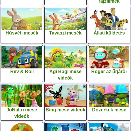
rajzfilmek
Húsvéti mesék
Tavaszi mesék
Állati küldetés
Rev & Roll
Agi Bagi mese
Roger az űrjárőr
videók
JoNaLu mese
Bing mese videók
Dózerkék mese
videók