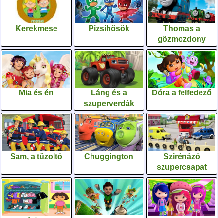
Kerekmese
Pizsihősök
Thomas a
gőzmozdony
Mia és én
Láng és a
Dóra a felfedező
szuperverdák
Sam, a tűzoltó
Chuggington
Szirénázó
szupercsapat