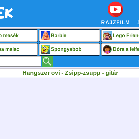
RAJZFILM
o mesék
Barbie
Lego Frien
a malac
Spongyabob
Dóra a fel
Hangszer ovi - Zsipp-zsupp - gitár