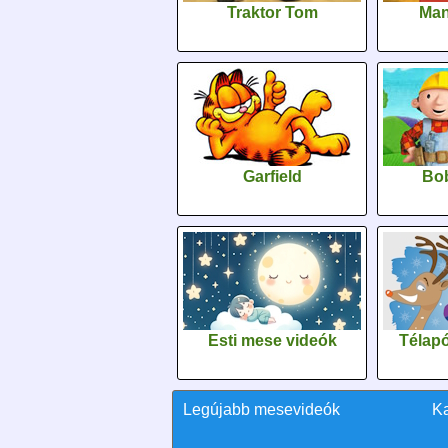
Traktor Tom
Man
Garfield
Bob
Esti mese videók
Télapó
Legújabb mesevideók
K