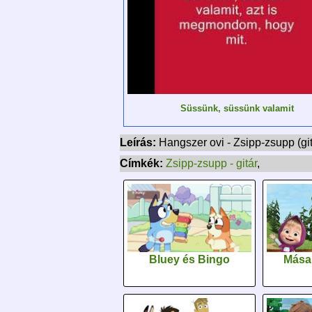
Süssünk, süssünk valamit
Leírás:
Hangszer ovi - Zsipp-zsupp (git
Címkék:
Zsipp-zsupp - gitár
,
Bluey és Bingo
Mása