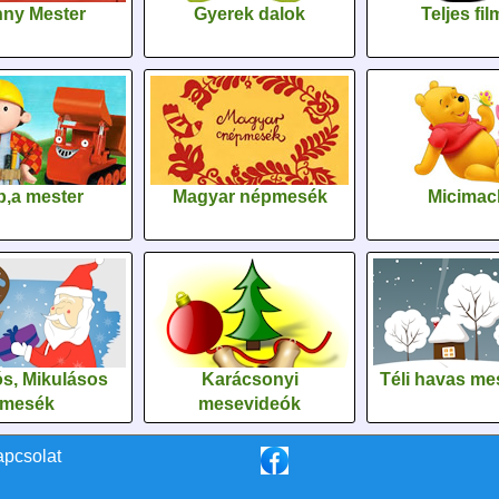
ny Mester
Gyerek dalok
Teljes fi
,a mester
Magyar népmesék
Micimac
s, Mikulásos
Karácsonyi
Téli havas me
mesék
mesevideók
apcsolat