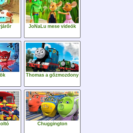
járőr
JoNaLu mese videók
sök
Thomas a gőzmozdony
oltó
Chuggington