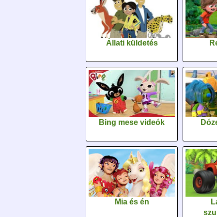
Állati küldetés
Re
Bing mese videók
Dóz
Mia és én
L
szu