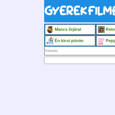
Mancs őrjárat
Retr
Én kicsi pónim
Pepp