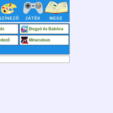
SZÍNEZŐ
JÁTÉK
MESE
ds
Bogyó és Babóca
fedező
Miraculous