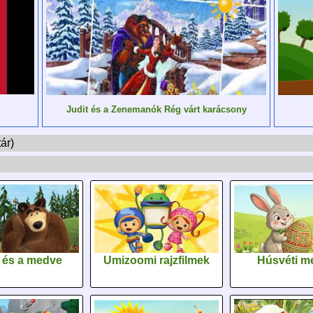
Judit és a Zenemanók Rég várt karácsony
ár)
 és a medve
Umizoomi rajzfilmek
Húsvéti m