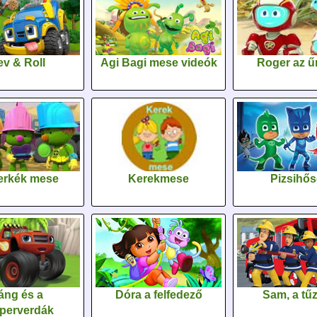
v & Roll
Agi Bagi mese videók
Roger az űr
erkék mese
Kerekmese
Pizsihő
áng és a
Dóra a felfedező
Sam, a tűz
perverdák