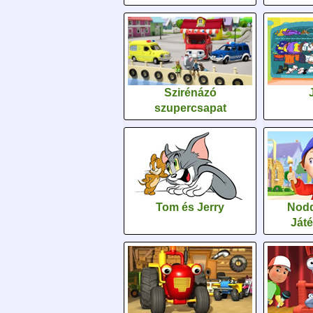
Szirénázó
szupercsapat
Tom és Jerry
Nodd
Ját