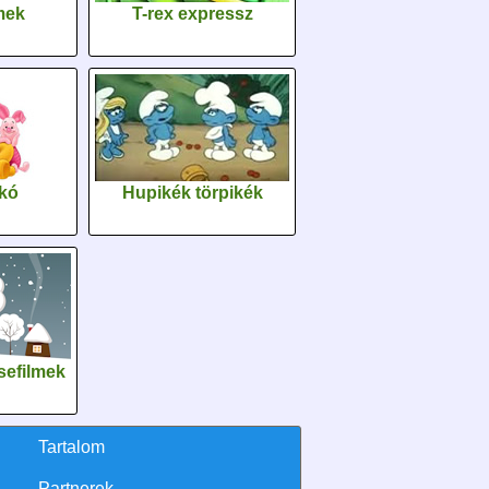
lmek
T-rex expressz
kó
Hupikék törpikék
sefilmek
Tartalom
Partnerek