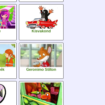
e
Kisvakond
sék
Geronimo Stilton