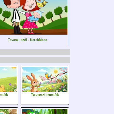
Tavaszi szél - KerekMese
esék
Tavaszi mesék