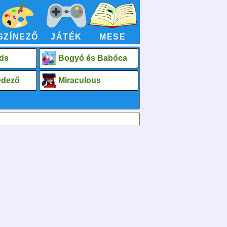
SZÍNEZŐ
JÁTÉK
MESE
ds
Bogyó és Babóca
fedező
Miraculous