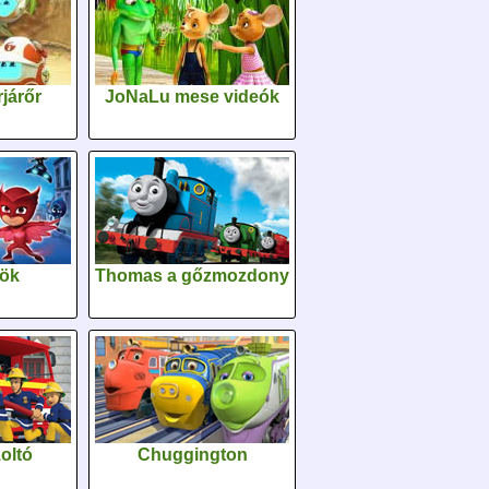
járőr
JoNaLu mese videók
sök
Thomas a gőzmozdony
oltó
Chuggington