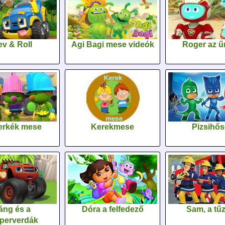
v & Roll
Agi Bagi mese videók
Roger az űr
erkék mese
Kerekmese
Pizsihő
áng és a
Dóra a felfedező
Sam, a tűz
perverdák