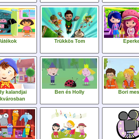
Játékok
Trükkös Tom
Eperk
y kalandjai
Ben és Holly
Bori me
ékvárosban