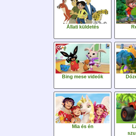
Állati küldetés
Re
Bing mese videók
Dóz
Mia és én
L
szu