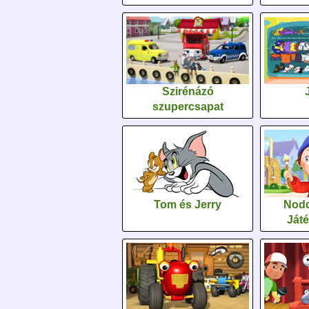
Szirénázó
szupercsapat
Tom és Jerry
Nodd
Ját