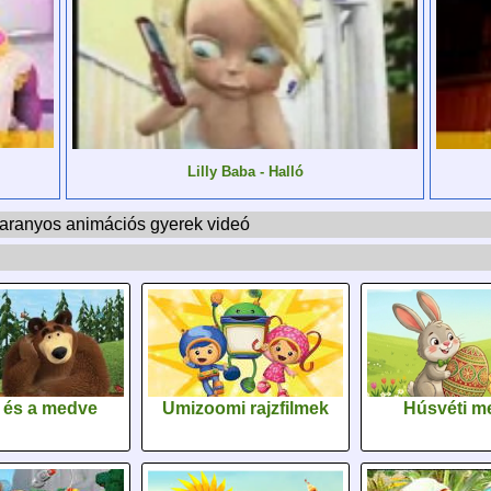
Lilly Baba - Halló
s, aranyos animációs gyerek videó
 és a medve
Umizoomi rajzfilmek
Húsvéti m