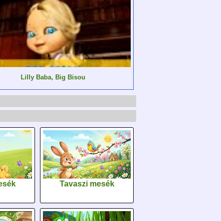
Lilly Baba, Big Bisou
esék
Tavaszi mesék