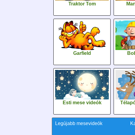
Traktor Tom
Man
Garfield
Bob
Esti mese videók
Télapó
Legújabb mesevideók
K