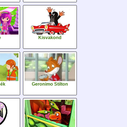
e
Kisvakond
sék
Geronimo Stilton