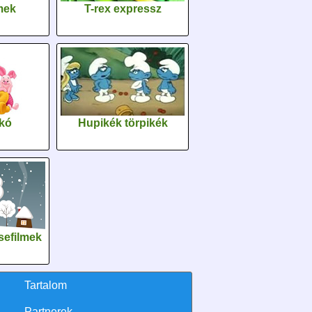
lmek
T-rex expressz
kó
Hupikék törpikék
sefilmek
Tartalom
Partnerek