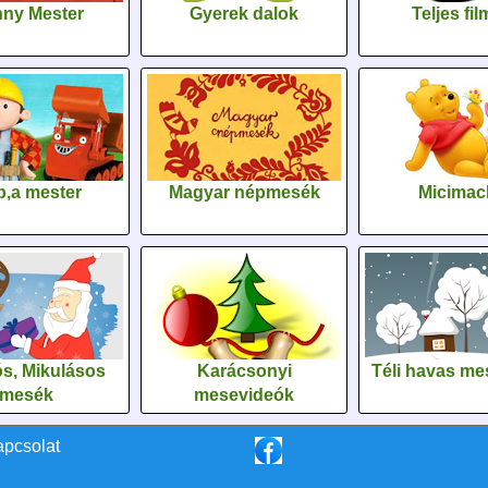
ny Mester
Gyerek dalok
Teljes fi
,a mester
Magyar népmesék
Micimac
s, Mikulásos
Karácsonyi
Téli havas me
mesék
mesevideók
apcsolat