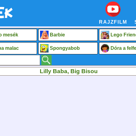
RAJZFILM
o mesék
Barbie
Lego Frien
a malac
Spongyabob
Dóra a fel
Lilly Baba, Big Bisou