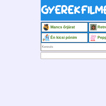
Mancs őrjárat
Retr
Én kicsi pónim
Pepp