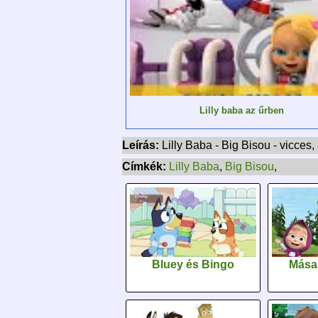
Lilly baba az űrben
Leírás:
Lilly Baba - Big Bisou - vicce
Címkék:
Lilly Baba
,
Big Bisou
,
Bluey és Bingo
Mása