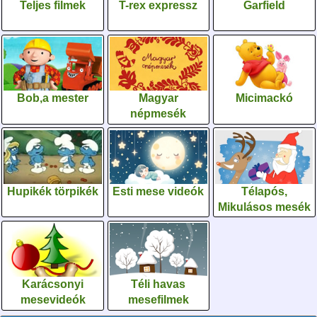
Teljes filmek
T-rex expressz
Garfield
Bob,a mester
Magyar
Micimackó
népmesék
Hupikék törpikék
Esti mese videók
Télapós,
Mikulásos mesék
Karácsonyi
Téli havas
mesevideók
mesefilmek