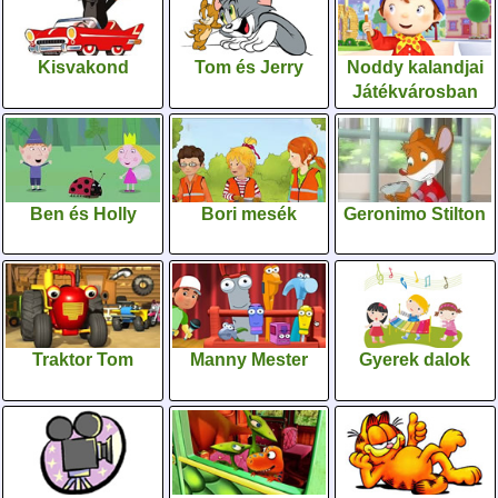
Kisvakond
Tom és Jerry
Noddy kalandjai
Játékvárosban
Ben és Holly
Bori mesék
Geronimo Stilton
Traktor Tom
Manny Mester
Gyerek dalok