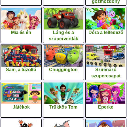
gőzmozdony
Mia és én
Láng és a
Dóra a felfedező
szuperverdák
Sam, a tűzoltó
Chuggington
Szirénázó
szupercsapat
Játékok
Trükkös Tom
Eperke