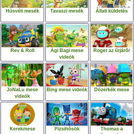
Húsvéti mesék
Tavaszi mesék
Állati küldetés
Rev & Roll
Agi Bagi mese
Roger az űrjárőr
videók
JoNaLu mese
Bing mese videók
Dózerkék mese
videók
Kerekmese
Pizsihősök
Thomas a