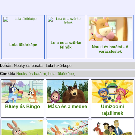
Lola és a szürke
Lola tükörképe
Nouki és barátai - A
felhők
varázsfesték
Leírás:
Nouky és barátai: Lola tükörképe
Címkék:
Nouky és barátai
,
Lola tükörképe
,
Bluey és Bingo
Mása és a medve
Umizoomi
rajzfilmek