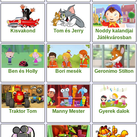
Kisvakond
Tom és Jerry
Noddy kalandjai
Játékvárosban
Ben és Holly
Bori mesék
Geronimo Stilton
Traktor Tom
Manny Mester
Gyerek dalok