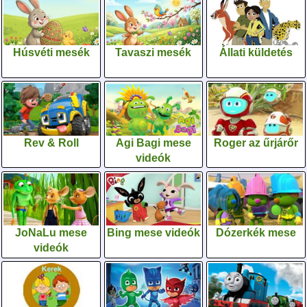
Húsvéti mesék
Tavaszi mesék
Állati küldetés
Rev & Roll
Agi Bagi mese
Roger az űrjárőr
videók
JoNaLu mese
Bing mese videók
Dózerkék mese
videók