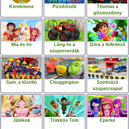
Kerekmese
Pizsihősök
Thomas a
gőzmozdony
Mia és én
Láng és a
Dóra a felfedező
szuperverdák
Sam, a tűzoltó
Chuggington
Szirénázó
szupercsapat
Játékok
Trükkös Tom
Eperke