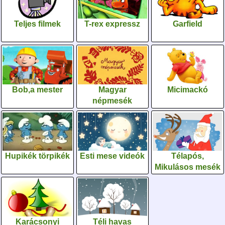
Teljes filmek
T-rex expressz
Garfield
Bob,a mester
Magyar
Micimackó
népmesék
Hupikék törpikék
Esti mese videók
Télapós,
Mikulásos mesék
Karácsonyi
Téli havas