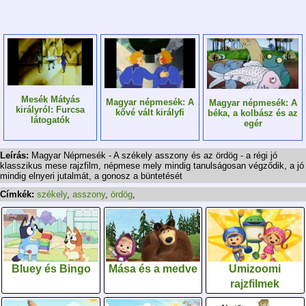
Mesék Mátyás
Magyar népmesék: A
Magyar népmesék: A
királyról: Furcsa
kővé vált királyfi
béka, a kolbász és az
látogatók
egér
Leírás:
Magyar Népmesék - A székely asszony és az ördög - a régi jó
klasszikus mese rajzfilm, népmese mely mindig tanulságosan végződik, a jó
mindig elnyeri jutalmát, a gonosz a büntetését
Címkék:
székely
,
asszony
,
ördög
,
Bluey és Bingo
Mása és a medve
Umizoomi
rajzfilmek