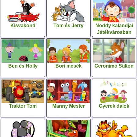
Kisvakond
Tom és Jerry
Noddy kalandjai
Játékvárosban
Ben és Holly
Bori mesék
Geronimo Stilton
Traktor Tom
Manny Mester
Gyerek dalok