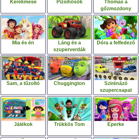
Kerekmese
Pizsihősök
Thomas a
gőzmozdony
Mia és én
Láng és a
Dóra a felfedező
szuperverdák
Sam, a tűzoltó
Chuggington
Szirénázó
szupercsapat
Játékok
Trükkös Tom
Eperke