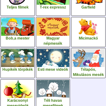
Teljes filmek
T-rex expressz
Garfield
Bob,a mester
Magyar
Micimackó
népmesék
Hupikék törpikék
Esti mese videók
Télapós,
Mikulásos mesék
Karácsonyi
Téli havas
mesevideók
mesefilmek