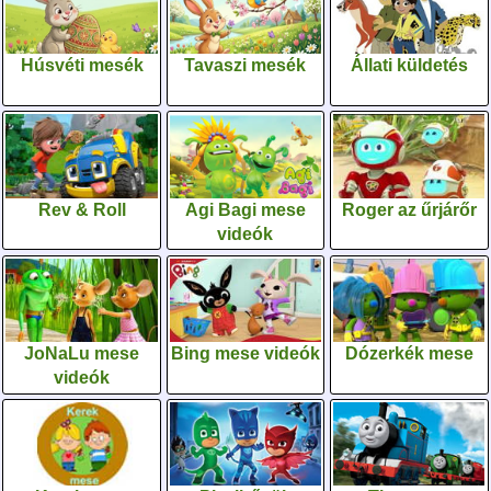
Húsvéti mesék
Tavaszi mesék
Állati küldetés
Rev & Roll
Agi Bagi mese
Roger az űrjárőr
videók
JoNaLu mese
Bing mese videók
Dózerkék mese
videók