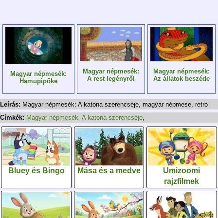
Magyar népmesék:
Magyar népmesék:
Magyar népmesék:
A rest legényről
Az állatok beszéde
Hamupipőke
Leírás:
Magyar népmesék: A katona szerencséje, magyar népmese, retro
Címkék:
Magyar népmesék- A katona szerencséje
,
Bluey és Bingo
Mása és a medve
Umizoomi
rajzfilmek