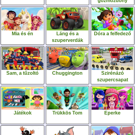
gőzmozdony
Mia és én
Láng és a
Dóra a felfedező
szuperverdák
Sam, a tűzoltó
Chuggington
Szirénázó
szupercsapat
Játékok
Trükkös Tom
Eperke