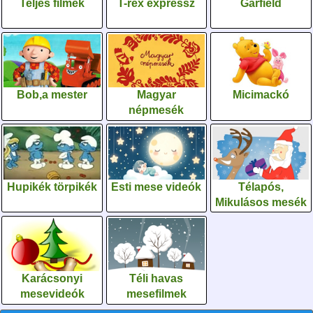
Teljes filmek
T-rex expressz
Garfield
Bob,a mester
Magyar
Micimackó
népmesék
Hupikék törpikék
Esti mese videók
Télapós,
Mikulásos mesék
Karácsonyi
Téli havas
mesevideók
mesefilmek