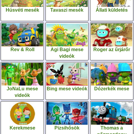
Húsvéti mesék
Tavaszi mesék
Állati küldetés
Rev & Roll
Agi Bagi mese
Roger az űrjárőr
videók
JoNaLu mese
Bing mese videók
Dózerkék mese
videók
Kerekmese
Pizsihősök
Thomas a