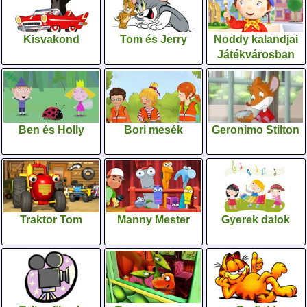
Kisvakond
Tom és Jerry
Noddy kalandjai
Játékvárosban
Ben és Holly
Bori mesék
Geronimo Stilton
Traktor Tom
Manny Mester
Gyerek dalok