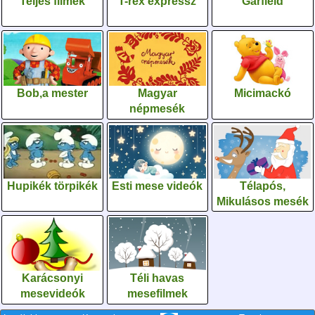
Teljes filmek
T-rex expressz
Garfield
Bob,a mester
Magyar
Micimackó
népmesék
Hupikék törpikék
Esti mese videók
Télapós,
Mikulásos mesék
Karácsonyi
Téli havas
mesevideók
mesefilmek