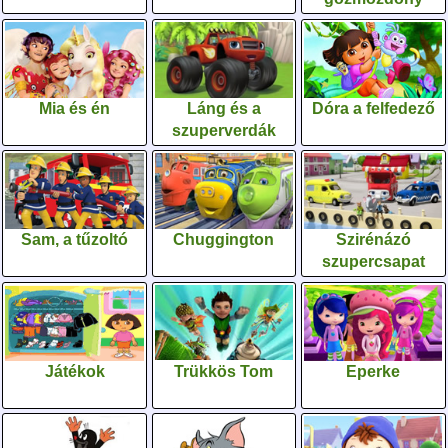
Mia és én
Láng és a
Dóra a felfedező
szuperverdák
Sam, a tűzoltó
Chuggington
Szirénázó
szupercsapat
Játékok
Trükkös Tom
Eperke