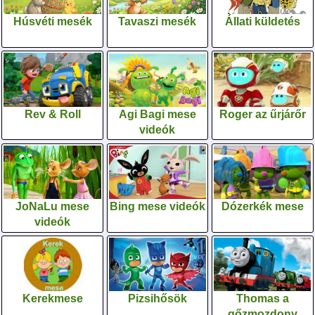
Húsvéti mesék
Tavaszi mesék
Állati küldetés
Rev & Roll
Agi Bagi mese
Roger az űrjárőr
videók
JoNaLu mese
Bing mese videók
Dózerkék mese
videók
Kerekmese
Pizsihősök
Thomas a
gőzmozdony