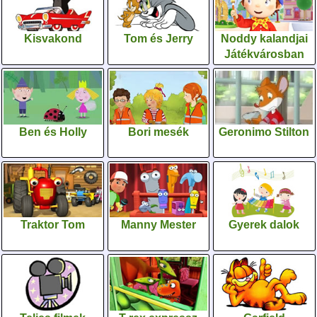
Kisvakond
Tom és Jerry
Noddy kalandjai
Játékvárosban
Ben és Holly
Bori mesék
Geronimo Stilton
Traktor Tom
Manny Mester
Gyerek dalok