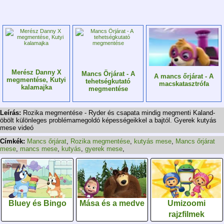
Merész Danny X
Mancs Örjárat - A
A mancs őrjárat - A
megmentése, Kutyi
tehetségkutató
macskatasztrófa
kalamajka
megmentése
Leírás:
Rozika megmentése - Ryder és csapata mindig megmenti Kaland-
öbölt különleges problémamegoldó képességeikkel a bajtól. Gyerek kutyás
mese videó
Címkék:
Mancs őrjárat
,
Rozika megmentése
,
kutyás mese
,
Mancs őrjárat
mese
,
mancs mese
,
kutyás
,
gyerek mese
,
Bluey és Bingo
Mása és a medve
Umizoomi
rajzfilmek