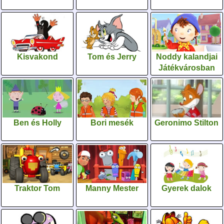
Kisvakond
Tom és Jerry
Noddy kalandjai
Játékvárosban
Ben és Holly
Bori mesék
Geronimo Stilton
Traktor Tom
Manny Mester
Gyerek dalok