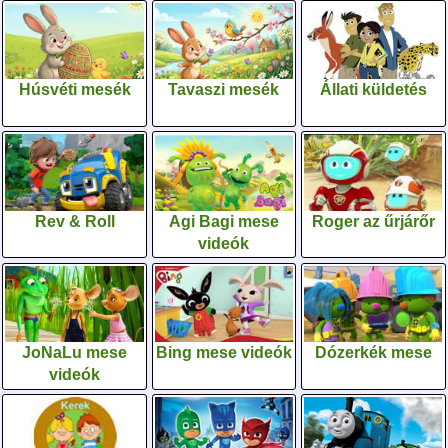
Húsvéti mesék
Tavaszi mesék
Állati küldetés
Rev & Roll
Agi Bagi mese
Roger az űrjárőr
videók
JoNaLu mese
Bing mese videók
Dózerkék mese
videók