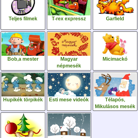
Teljes filmek
T-rex expressz
Garfield
Bob,a mester
Magyar
Micimackó
népmesék
Hupikék törpikék
Esti mese videók
Télapós,
Mikulásos mesék