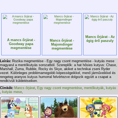
Mancs őrjárat - Az
A mancs őrjárat -
Mancs őrjárat -
égig érő paszuly
Goodway papa
Majomdinger
megmentése
megmentése
Leírás:
Rozika megmentése - Egy nagy csont megmentése - kutyás mese
magyarul a mentőkutyás sorozatból. Szereplők: a hat hősies kutyus: Chase,
Marshall, Zuma, Rubble, Rocky és Skye, akiket a technikai zseni Ryder
vezet. Különleges problémamegoldó képességeikkel, menő járműveikkel és
rengeteg aranyos kutyus humorral felvértezve dolgozik együtt a csapat a
rendkívüli küldetéseiken.
Címkék:
Mancs őrjárat
,
Egy nagy csont megmentése
,
mentőkutyák
,
kutyás
,
kutyás mese
,