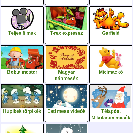
Teljes filmek
T-rex expressz
Garfield
Bob,a mester
Magyar
Micimackó
népmesék
Hupikék törpikék
Esti mese videók
Télapós,
Mikulásos mesék