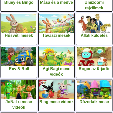
Bluey és Bingo
Mása és a medve
Umizoomi
rajzfilmek
Húsvéti mesék
Tavaszi mesék
Állati küldetés
Rev & Roll
Agi Bagi mese
Roger az űrjárőr
videók
JoNaLu mese
Bing mese videók
Dózerkék mese
videók