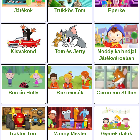
Játékok
Trükkös Tom
Eperke
Kisvakond
Tom és Jerry
Noddy kalandjai
Játékvárosban
Ben és Holly
Bori mesék
Geronimo Stilton
Traktor Tom
Manny Mester
Gyerek dalok