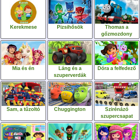
Kerekmese
Pizsihősök
Thomas a
gőzmozdony
Mia és én
Láng és a
Dóra a felfedező
szuperverdák
Sam, a tűzoltó
Chuggington
Szirénázó
szupercsapat