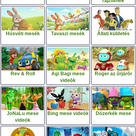
rajzfilmek
Húsvéti mesék
Tavaszi mesék
Állati küldetés
Rev & Roll
Agi Bagi mese
Roger az űrjárőr
videók
JoNaLu mese
Bing mese videók
Dózerkék mese
videók