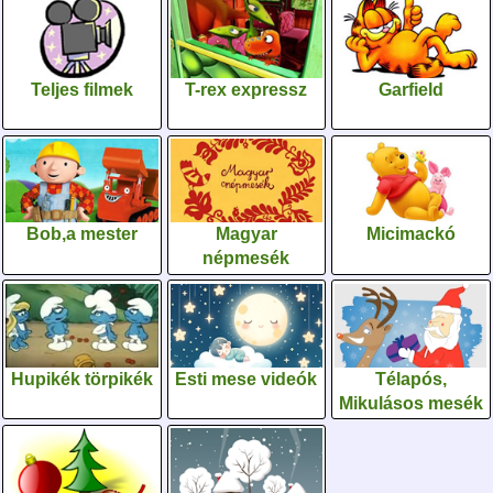
Teljes filmek
T-rex expressz
Garfield
Bob,a mester
Magyar
Micimackó
népmesék
Hupikék törpikék
Esti mese videók
Télapós,
Mikulásos mesék