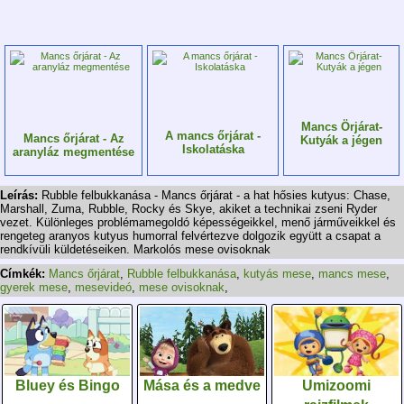
Mancs Örjárat-
A mancs őrjárat -
Mancs őrjárat - Az
Kutyák a jégen
Iskolatáska
aranyláz megmentése
Leírás:
Rubble felbukkanása - Mancs őrjárat - a hat hősies kutyus: Chase,
Marshall, Zuma, Rubble, Rocky és Skye, akiket a technikai zseni Ryder
vezet. Különleges problémamegoldó képességeikkel, menő járműveikkel és
rengeteg aranyos kutyus humorral felvértezve dolgozik együtt a csapat a
rendkívüli küldetéseiken. Markolós mese ovisoknak
Címkék:
Mancs őrjárat
,
Rubble felbukkanása
,
kutyás mese
,
mancs mese
,
gyerek mese
,
mesevideó
,
mese ovisoknak
,
Bluey és Bingo
Mása és a medve
Umizoomi