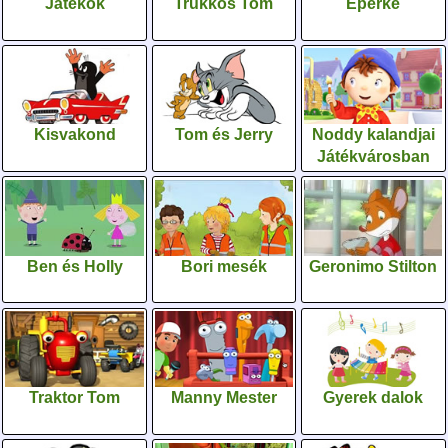
Játékok
Trükkös Tom
Eperke
Kisvakond
Tom és Jerry
Noddy kalandjai
Játékvárosban
Ben és Holly
Bori mesék
Geronimo Stilton
Traktor Tom
Manny Mester
Gyerek dalok