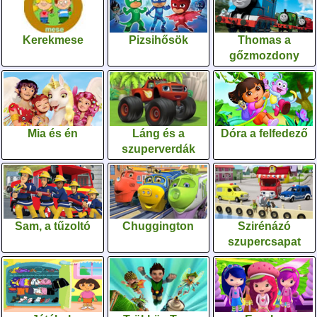
Kerekmese
Pizsihősök
Thomas a
gőzmozdony
Mia és én
Láng és a
Dóra a felfedező
szuperverdák
Sam, a tűzoltó
Chuggington
Szirénázó
szupercsapat