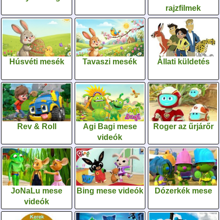
rajzfilmek
Húsvéti mesék
Tavaszi mesék
Állati küldetés
Rev & Roll
Agi Bagi mese
Roger az űrjárőr
videók
JoNaLu mese
Bing mese videók
Dózerkék mese
videók