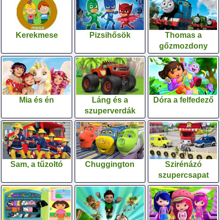
Kerekmese
Pizsihősök
Thomas a
gőzmozdony
Mia és én
Láng és a
Dóra a felfedező
szuperverdák
Sam, a tűzoltó
Chuggington
Szirénázó
szupercsapat