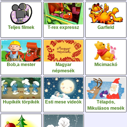
Teljes filmek
T-rex expressz
Garfield
Bob,a mester
Magyar
Micimackó
népmesék
Hupikék törpikék
Esti mese videók
Télapós,
Mikulásos mesék