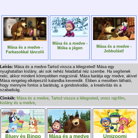
Mása és a medve -
Mása és a medve -
Mása és a medve -
Móka a jégen
Jobbulást!
Farkasokkal táncoló
Leírás:
Mása és a medve-Tartsd vissza a lélegzeted! Mása egy
nyughatatlan kislány, aki sok nehéz feladattal néz szembe. Ha segítenek
neki, akkor mindent könnyebben megcsinál. Mása barátja egy medve, akivel
Mása rengeteg elképesztő kalandba keveredik. Ebben a mesében látható,
hogy mennyire fontos a barátság, a gondoskodás, a kreativitás és a
szabadság.
Címkék:
Mása és a medve
,
Tartsd vissza a lélegzeted
,
orosz rajzfilm
,
kislány és a medve
,
Bluey és Bingo
Mása és a medve
Umizoomi