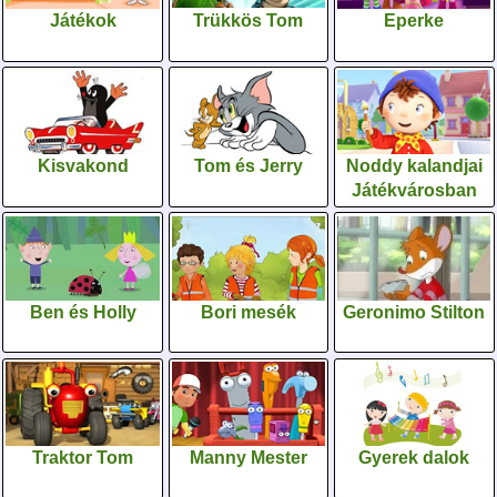
Játékok
Trükkös Tom
Eperke
Kisvakond
Tom és Jerry
Noddy kalandjai
Játékvárosban
Ben és Holly
Bori mesék
Geronimo Stilton
Traktor Tom
Manny Mester
Gyerek dalok