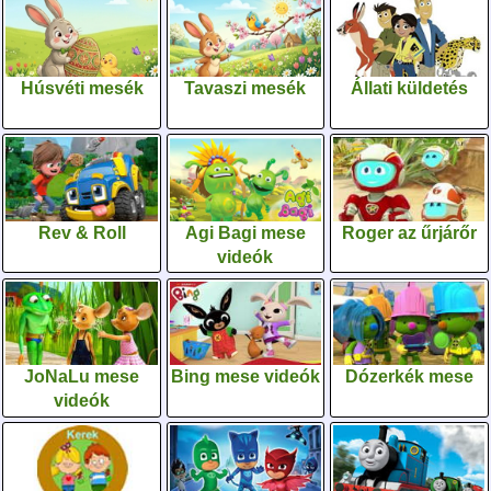
Húsvéti mesék
Tavaszi mesék
Állati küldetés
Rev & Roll
Agi Bagi mese
Roger az űrjárőr
videók
JoNaLu mese
Bing mese videók
Dózerkék mese
videók