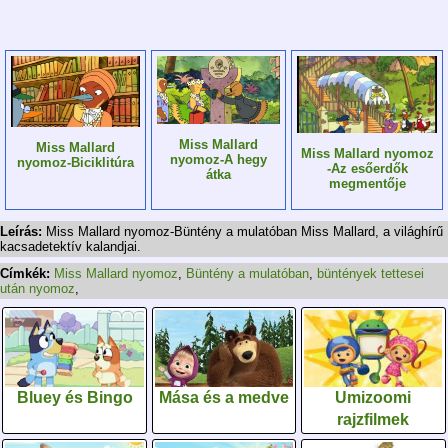
Miss Mallard
Miss Mallard
Miss Mallard nyomoz
nyomoz-A hegy
nyomoz-Biciklitúra
-Az esőerdők
átka
megmentője
Leírás:
Miss Mallard nyomoz-Büntény a mulatóban Miss Mallard, a világhírű
kacsadetektív kalandjai.
Címkék:
Miss Mallard nyomoz
,
Büntény a mulatóban
,
büntények tettesei
után nyomoz
,
Bluey és Bingo
Mása és a medve
Umizoomi
rajzfilmek