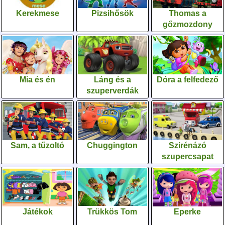
Kerekmese
Pizsihősök
Thomas a
gőzmozdony
Mia és én
Láng és a
Dóra a felfedező
szuperverdák
Sam, a tűzoltó
Chuggington
Szirénázó
szupercsapat
Játékok
Trükkös Tom
Eperke