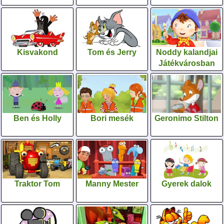
Kisvakond
Tom és Jerry
Noddy kalandjai
Játékvárosban
Ben és Holly
Bori mesék
Geronimo Stilton
Traktor Tom
Manny Mester
Gyerek dalok