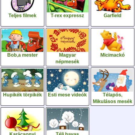
Teljes filmek
T-rex expressz
Garfield
Bob,a mester
Magyar
Micimackó
népmesék
Hupikék törpikék
Esti mese videók
Télapós,
Mikulásos mesék
Karácsonyi
Téli havas