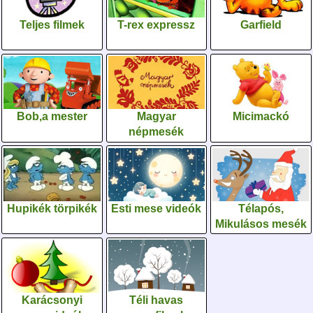
Teljes filmek
T-rex expressz
Garfield
Bob,a mester
Magyar
Micimackó
népmesék
Hupikék törpikék
Esti mese videók
Télapós,
Mikulásos mesék
Karácsonyi
Téli havas