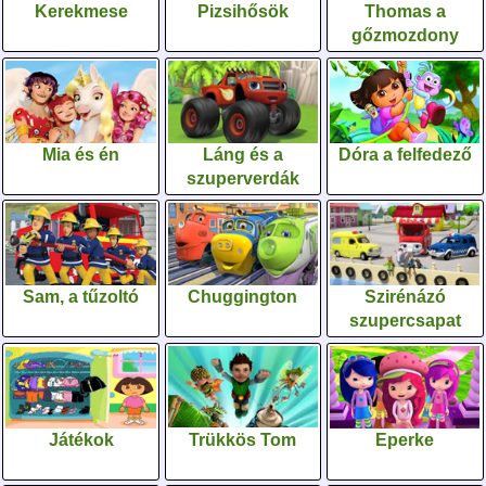
Kerekmese
Pizsihősök
Thomas a
gőzmozdony
Mia és én
Láng és a
Dóra a felfedező
szuperverdák
Sam, a tűzoltó
Chuggington
Szirénázó
szupercsapat
Játékok
Trükkös Tom
Eperke