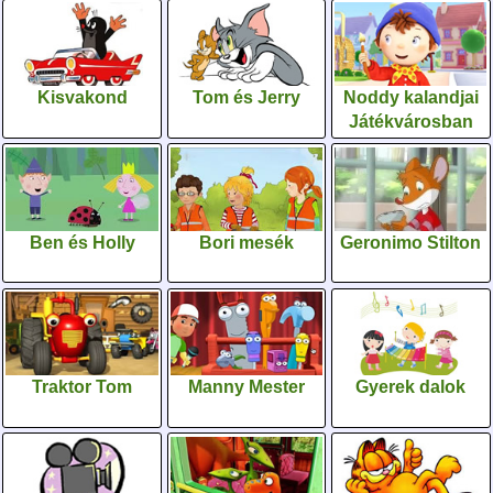
Kisvakond
Tom és Jerry
Noddy kalandjai
Játékvárosban
Ben és Holly
Bori mesék
Geronimo Stilton
Traktor Tom
Manny Mester
Gyerek dalok