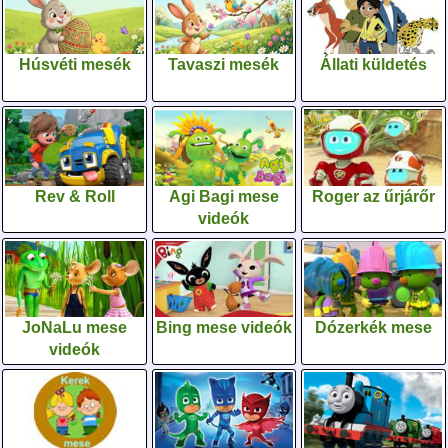
Húsvéti mesék
Tavaszi mesék
Állati küldetés
Rev & Roll
Agi Bagi mese
Roger az űrjárőr
videók
JoNaLu mese
Bing mese videók
Dózerkék mese
videók