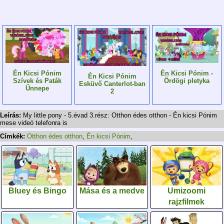
Én Kicsi Pónim
Én Kicsi Pónim -
Én Kicsi Pónim
Szívek és Paták
Ördögi pletyka
Esküvő Canterlot-ban
Ünnepe
2
Leírás:
My little pony - 5.évad 3.rész: Otthon édes otthon - Én kicsi Pónim
mese videó telefonra is
Címkék:
Otthon édes otthon
,
Én kicsi Pónim
,
Bluey és Bingo
Mása és a medve
Umizoomi
rajzfilmek