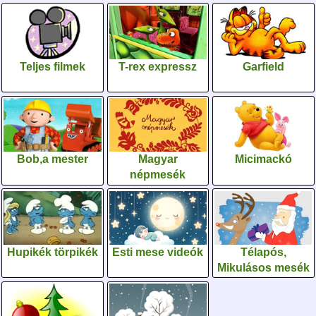
Teljes filmek
T-rex expressz
Garfield
Bob,a mester
Magyar
Micimackó
népmesék
Hupikék törpikék
Esti mese videók
Télapós,
Mikulásos mesék