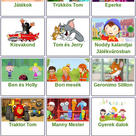
Játékok
Trükkös Tom
Eperke
Kisvakond
Tom és Jerry
Noddy kalandjai
Játékvárosban
Ben és Holly
Bori mesék
Geronimo Stilton
Traktor Tom
Manny Mester
Gyerek dalok