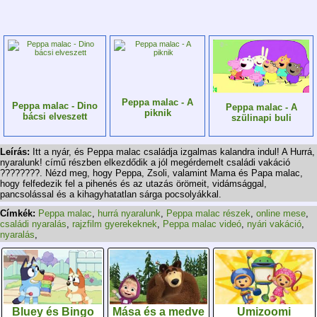
Peppa malac - A
Peppa malac - Dino
Peppa malac - A
piknik
bácsi elveszett
szülinapi buli
Leírás:
Itt a nyár, és Peppa malac családja izgalmas kalandra indul! A Hurrá,
nyaralunk! című részben elkezdődik a jól megérdemelt családi vakáció
????????. Nézd meg, hogy Peppa, Zsoli, valamint Mama és Papa malac,
hogy felfedezik fel a pihenés és az utazás örömeit, vidámsággal,
pancsolással és a kihagyhatatlan sárga pocsolyákkal.
Címkék:
Peppa malac
,
hurrá nyaralunk
,
Peppa malac részek
,
online mese
,
családi nyaralás
,
rajzfilm gyerekeknek
,
Peppa malac videó
,
nyári vakáció
,
nyaralás
,
Bluey és Bingo
Mása és a medve
Umizoomi