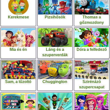
Kerekmese
Pizsihősök
Thomas a
gőzmozdony
Mia és én
Láng és a
Dóra a felfedező
szuperverdák
Sam, a tűzoltó
Chuggington
Szirénázó
szupercsapat