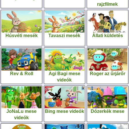
rajzfilmek
Húsvéti mesék
Tavaszi mesék
Állati küldetés
Rev & Roll
Agi Bagi mese
Roger az űrjárőr
videók
JoNaLu mese
Bing mese videók
Dózerkék mese
videók