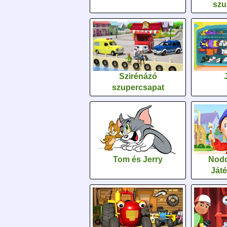
szu
Szirénázó
szupercsapat
Tom és Jerry
Nodd
Ját