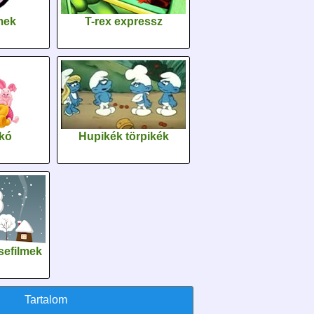
lmek
T-rex expressz
kó
Hupikék törpikék
sefilmek
Tartalom