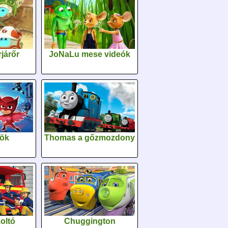
járőr
JoNaLu mese videók
sök
Thomas a gőzmozdony
oltó
Chuggington