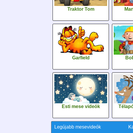
Traktor Tom
Man
Garfield
Bob
Esti mese videók
Télapó
Legújabb mesevideók
K