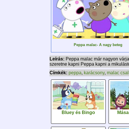
Peppa malac- A nagy beteg
Leírás:
Peppa malac már nagyon várja a 
szeretne kapni Peppa kapni a mikulást
Címkék:
peppa
,
karácsony
,
malac csa
Bluey és Bingo
Mása