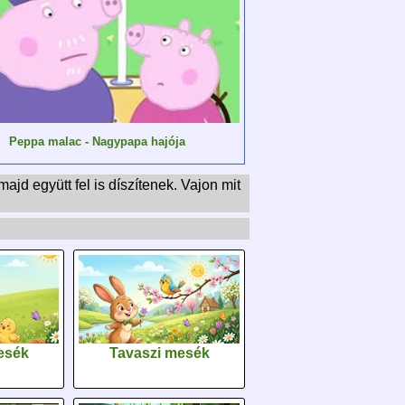
Peppa malac - Nagypapa hajója
jd együtt fel is díszítenek. Vajon mit
esék
Tavaszi mesék