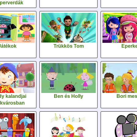
perverdák
Játékok
Trükkös Tom
Eperk
y kalandjai
Ben és Holly
Bori me
ékvárosban