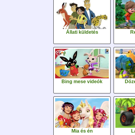
Állati küldetés
Re
Bing mese videók
Dóz
Mia és én
L