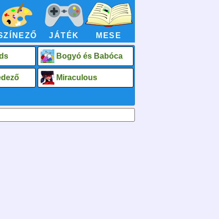
SZÍNEZŐ
JÁTÉK
MESE
ds
Bogyó és Babóca
fedező
Miraculous