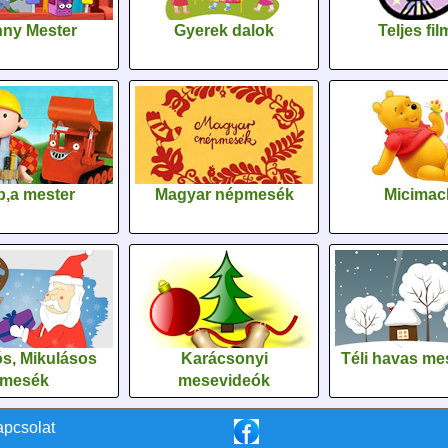
ny Mester
Gyerek dalok
Teljes fi
,a mester
Magyar népmesék
Micimac
s, Mikulásos
Karácsonyi
Téli havas me
mesék
mesevideók
apcsolat