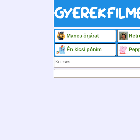
Mancs őrjárat
Retr
Én kicsi pónim
Pepp