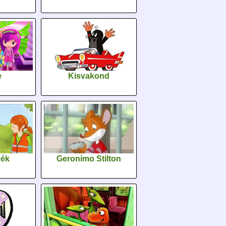
e
Kisvakond
sék
Geronimo Stilton