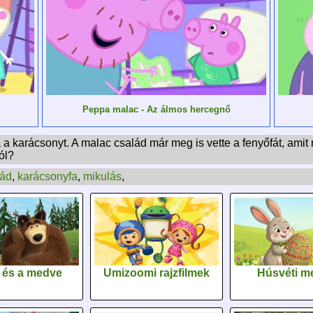
Peppa malac - Az álmos hercegnő
karácsonyt. A malac család már meg is vette a fenyőfát, amit ma
ól?
lád
,
karácsonyfa
,
mikulás
,
 és a medve
Umizoomi rajzfilmek
Húsvéti m