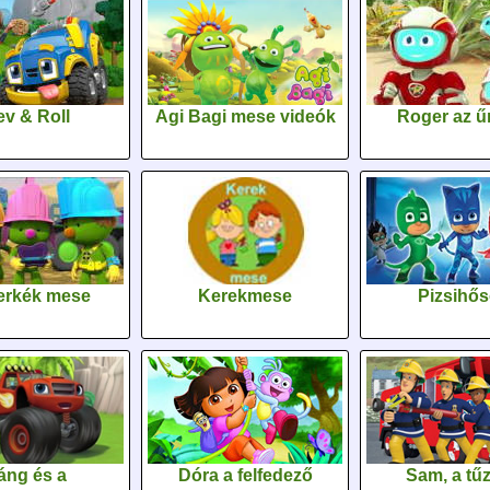
v & Roll
Agi Bagi mese videók
Roger az űr
erkék mese
Kerekmese
Pizsihő
áng és a
Dóra a felfedező
Sam, a tűz