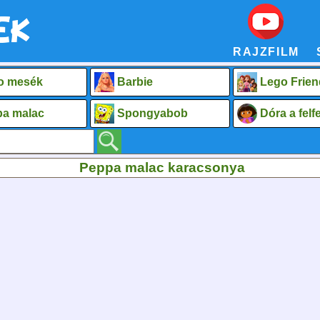
RAJZFILM
o mesék
Barbie
Lego Frien
a malac
Spongyabob
Dóra a fel
Peppa malac karacsonya