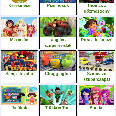
Kerekmese
Pizsihősök
Thomas a
gőzmozdony
Mia és én
Láng és a
Dóra a felfedező
szuperverdák
Sam, a tűzoltó
Chuggington
Szirénázó
szupercsapat
Játékok
Trükkös Tom
Eperke