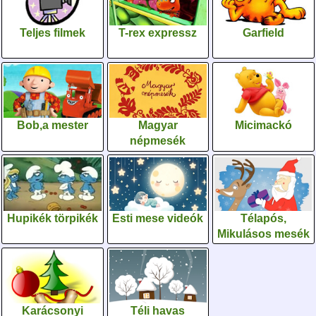
Teljes filmek
T-rex expressz
Garfield
Bob,a mester
Magyar
Micimackó
népmesék
Hupikék törpikék
Esti mese videók
Télapós,
Mikulásos mesék
Karácsonyi
Téli havas