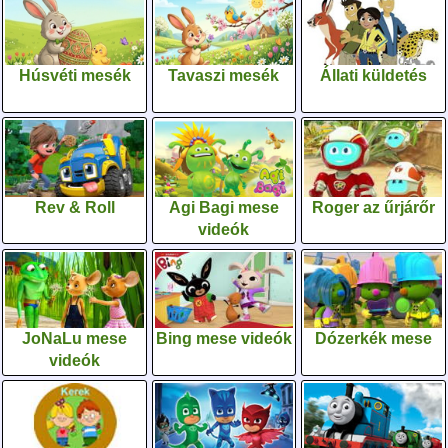
Húsvéti mesék
Tavaszi mesék
Állati küldetés
Rev & Roll
Agi Bagi mese
Roger az űrjárőr
videók
JoNaLu mese
Bing mese videók
Dózerkék mese
videók