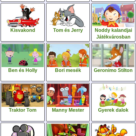
Kisvakond
Tom és Jerry
Noddy kalandjai
Játékvárosban
Ben és Holly
Bori mesék
Geronimo Stilton
Traktor Tom
Manny Mester
Gyerek dalok