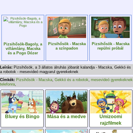
Pizsihősök - Macska
Pizsihősök - Macska
Pizsihősök-Bagoly, a
a színpadon
repülni próbál
villámlány, Macska
és a Pogo Dózer
Leírás:
Pizsihősök, a 3 állatos álruhás jóbarát kalandja - Macska, Gekkó és
a robotok - mesevideó magyarul gyerekeknek
Címkék:
Pizsihősök - Macska
,
Gekkó és a robotok
,
mesevideó gyerekeknek
telefonra
,
Bluey és Bingo
Mása és a medve
Umizoomi
rajzfilmek