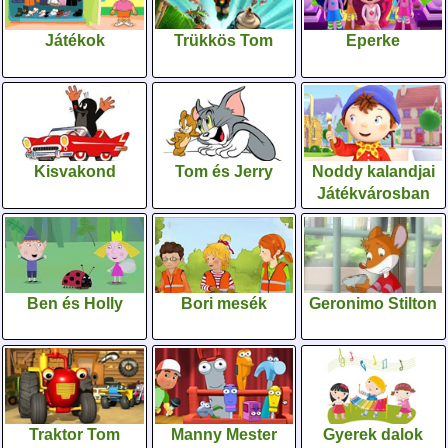
Játékok
Trükkös Tom
Eperke
Kisvakond
Tom és Jerry
Noddy kalandjai
Játékvárosban
Ben és Holly
Bori mesék
Geronimo Stilton
Traktor Tom
Manny Mester
Gyerek dalok