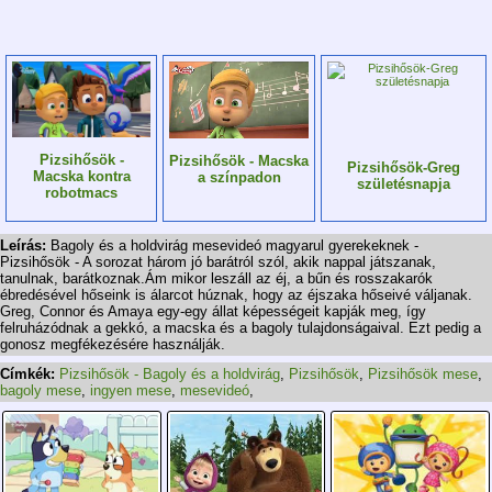
Pizsihősök -
Pizsihősök - Macska
Pizsihősök-Greg
Macska kontra
a színpadon
születésnapja
robotmacs
Leírás:
Bagoly és a holdvirág mesevideó magyarul gyerekeknek -
Pizsihősök - A sorozat három jó barátról szól, akik nappal játszanak,
tanulnak, barátkoznak.Ám mikor leszáll az éj, a bűn és rosszakarók
ébredésével hőseink is álarcot húznak, hogy az éjszaka hőseivé váljanak.
Greg, Connor és Amaya egy-egy állat képességeit kapják meg, így
felruházódnak a gekkó, a macska és a bagoly tulajdonságaival. Ezt pedig a
gonosz megfékezésére használják.
Címkék:
Pizsihősök - Bagoly és a holdvirág
,
Pizsihősök
,
Pizsihősök mese
,
bagoly mese
,
ingyen mese
,
mesevideó
,