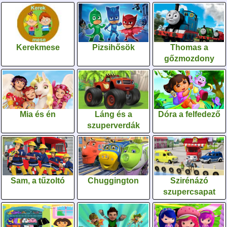
Kerekmese
Pizsihősök
Thomas a
gőzmozdony
Mia és én
Láng és a
Dóra a felfedező
szuperverdák
Sam, a tűzoltó
Chuggington
Szirénázó
szupercsapat