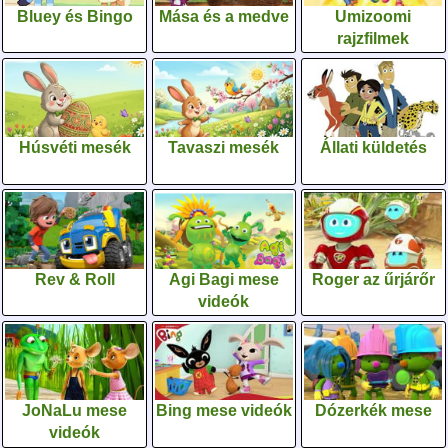
Bluey és Bingo
Mása és a medve
Umizoomi
rajzfilmek
Húsvéti mesék
Tavaszi mesék
Állati küldetés
Rev & Roll
Agi Bagi mese
Roger az űrjárőr
videók
JoNaLu mese
Bing mese videók
Dózerkék mese
videók