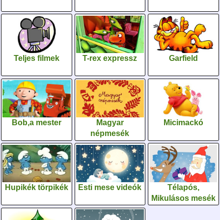
Teljes filmek
T-rex expressz
Garfield
Bob,a mester
Magyar
Micimackó
népmesék
Hupikék törpikék
Esti mese videók
Télapós,
Mikulásos mesék