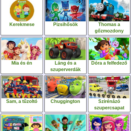
Kerekmese
Pizsihősök
Thomas a
gőzmozdony
Mia és én
Láng és a
Dóra a felfedező
szuperverdák
Sam, a tűzoltó
Chuggington
Szirénázó
szupercsapat