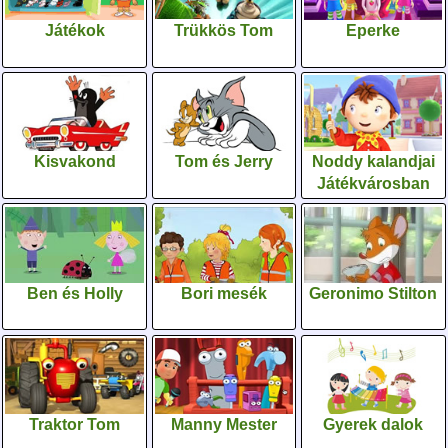
Játékok
Trükkös Tom
Eperke
Kisvakond
Tom és Jerry
Noddy kalandjai
Játékvárosban
Ben és Holly
Bori mesék
Geronimo Stilton
Traktor Tom
Manny Mester
Gyerek dalok