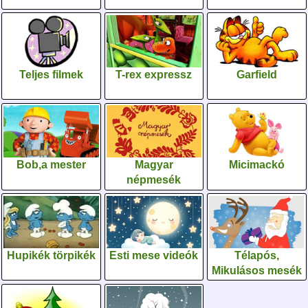
Teljes filmek
T-rex expressz
Garfield
Bob,a mester
Magyar
Micimackó
népmesék
Hupikék törpikék
Esti mese videók
Télapós,
Mikulásos mesék