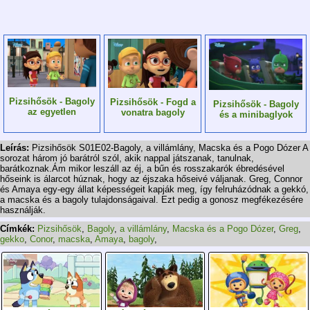
Pizsihősök - Bagoly
Pizsihősök - Fogd a
Pizsihősök - Bagoly
az egyetlen
vonatra bagoly
és a minibaglyok
Leírás:
Pizsihősök S01E02-Bagoly, a villámlány, Macska és a Pogo Dózer A
sorozat három jó barátról szól, akik nappal játszanak, tanulnak,
barátkoznak.Ám mikor leszáll az éj, a bűn és rosszakarók ébredésével
hőseink is álarcot húznak, hogy az éjszaka hőseivé váljanak. Greg, Connor
és Amaya egy-egy állat képességeit kapják meg, így felruházódnak a gekkó,
a macska és a bagoly tulajdonságaival. Ezt pedig a gonosz megfékezésére
használják.
Címkék:
Pizsihősök
,
Bagoly
,
a villámlány
,
Macska és a Pogo Dózer
,
Greg
,
gekko
,
Conor
,
macska
,
Amaya
,
bagoly
,