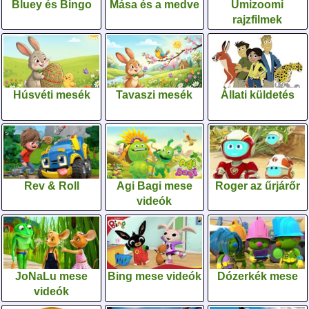
Bluey és Bingo
Mása és a medve
Umizoomi
rajzfilmek
Húsvéti mesék
Tavaszi mesék
Állati küldetés
Rev & Roll
Agi Bagi mese
Roger az űrjárőr
videók
JoNaLu mese
Bing mese videók
Dózerkék mese
videók