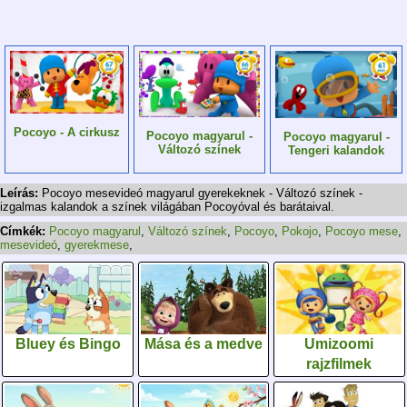
Pocoyo - A cirkusz
Pocoyo magyarul -
Pocoyo magyarul -
Változó színek
Tengeri kalandok
Leírás:
Pocoyo mesevideó magyarul gyerekeknek - Változó színek -
izgalmas kalandok a színek világában Pocoyóval és barátaival.
Címkék:
Pocoyo magyarul
,
Változó színek
,
Pocoyo
,
Pokojo
,
Pocoyo mese
,
mesevideó
,
gyerekmese
,
Bluey és Bingo
Mása és a medve
Umizoomi
rajzfilmek