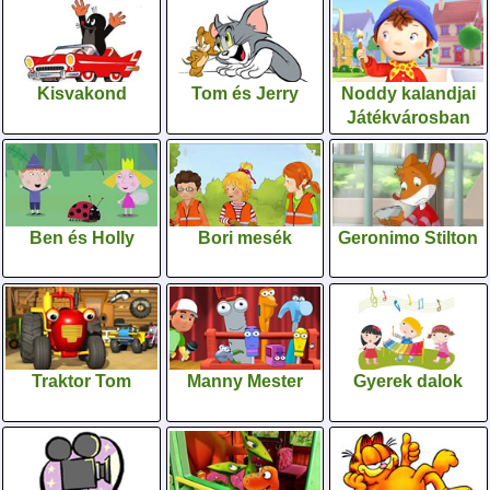
Kisvakond
Tom és Jerry
Noddy kalandjai
Játékvárosban
Ben és Holly
Bori mesék
Geronimo Stilton
Traktor Tom
Manny Mester
Gyerek dalok