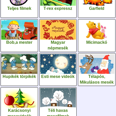
Teljes filmek
T-rex expressz
Garfield
Bob,a mester
Magyar
Micimackó
népmesék
Hupikék törpikék
Esti mese videók
Télapós,
Mikulásos mesék
Karácsonyi
Téli havas