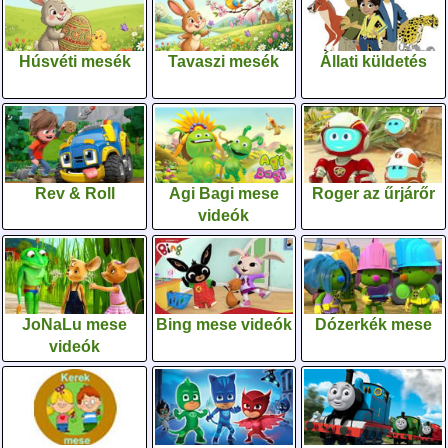
Húsvéti mesék
Tavaszi mesék
Állati küldetés
Rev & Roll
Agi Bagi mese
Roger az űrjárőr
videók
JoNaLu mese
Bing mese videók
Dózerkék mese
videók