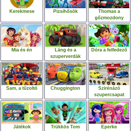
Kerekmese
Pizsihősök
Thomas a
gőzmozdony
Mia és én
Láng és a
Dóra a felfedező
szuperverdák
Sam, a tűzoltó
Chuggington
Szirénázó
szupercsapat
Játékok
Trükkös Tom
Eperke