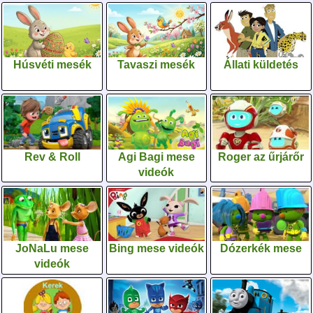
Húsvéti mesék
Tavaszi mesék
Állati küldetés
Rev & Roll
Agi Bagi mese
Roger az űrjárőr
videók
JoNaLu mese
Bing mese videók
Dózerkék mese
videók