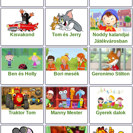
Kisvakond
Tom és Jerry
Noddy kalandjai
Játékvárosban
Ben és Holly
Bori mesék
Geronimo Stilton
Traktor Tom
Manny Mester
Gyerek dalok