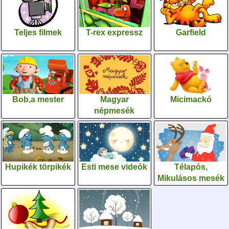
Teljes filmek
T-rex expressz
Garfield
Bob,a mester
Magyar
Micimackó
népmesék
Hupikék törpikék
Esti mese videók
Télapós,
Mikulásos mesék