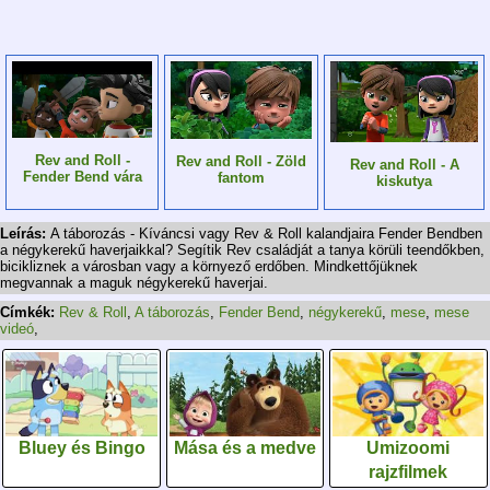
Rev and Roll -
Rev and Roll - Zöld
Rev and Roll - A
Fender Bend vára
fantom
kiskutya
Leírás:
A táborozás - Kíváncsi vagy Rev & Roll kalandjaira Fender Bendben
a négykerekű haverjaikkal? Segítik Rev családját a tanya körüli teendőkben,
bicikliznek a városban vagy a környező erdőben. Mindkettőjüknek
megvannak a maguk négykerekű haverjai.
Címkék:
Rev & Roll
,
A táborozás
,
Fender Bend
,
négykerekű
,
mese
,
mese
videó
,
Bluey és Bingo
Mása és a medve
Umizoomi
rajzfilmek