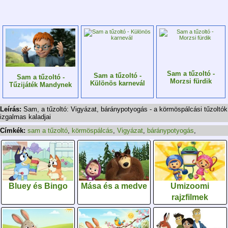
Sam a tűzoltó -
Sam a tűzoltó -
Sam a tűzoltó -
Morzsi fürdik
Különös karnevál
Tűzijáték Mandynek
Leírás:
Sam, a tűzoltó: Vigyázat, báránypotyogás - a körmöspálcási tűzoltók
izgalmas kaladjai
Címkék:
sam a tűzoltó
,
körmöspálcás
,
Vigyázat
,
báránypotyogás
,
Bluey és Bingo
Mása és a medve
Umizoomi
rajzfilmek