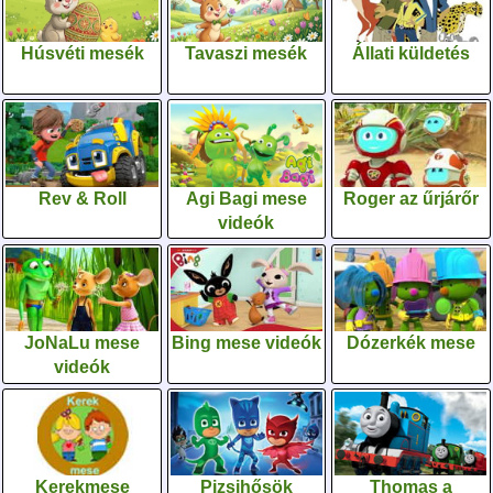
Húsvéti mesék
Tavaszi mesék
Állati küldetés
Rev & Roll
Agi Bagi mese
Roger az űrjárőr
videók
JoNaLu mese
Bing mese videók
Dózerkék mese
videók
Kerekmese
Pizsihősök
Thomas a