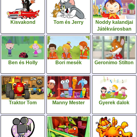
Kisvakond
Tom és Jerry
Noddy kalandjai
Játékvárosban
Ben és Holly
Bori mesék
Geronimo Stilton
Traktor Tom
Manny Mester
Gyerek dalok