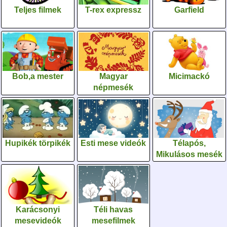
Teljes filmek
T-rex expressz
Garfield
Bob,a mester
Magyar
Micimackó
népmesék
Hupikék törpikék
Esti mese videók
Télapós,
Mikulásos mesék
Karácsonyi
Téli havas
mesevideók
mesefilmek