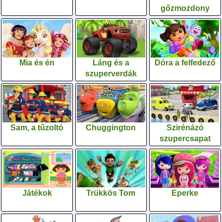
gőzmozdony
Mia és én
Láng és a
Dóra a felfedező
szuperverdák
Sam, a tűzoltó
Chuggington
Szirénázó
szupercsapat
Játékok
Trükkös Tom
Eperke