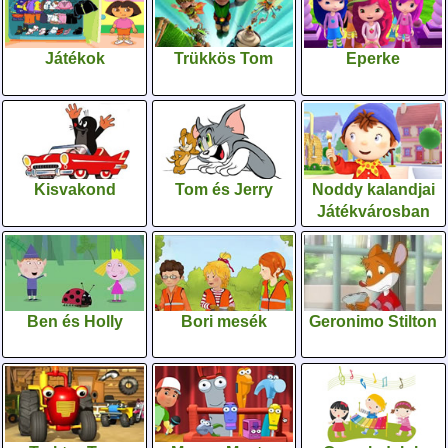
Játékok
Trükkös Tom
Eperke
Kisvakond
Tom és Jerry
Noddy kalandjai
Játékvárosban
Ben és Holly
Bori mesék
Geronimo Stilton