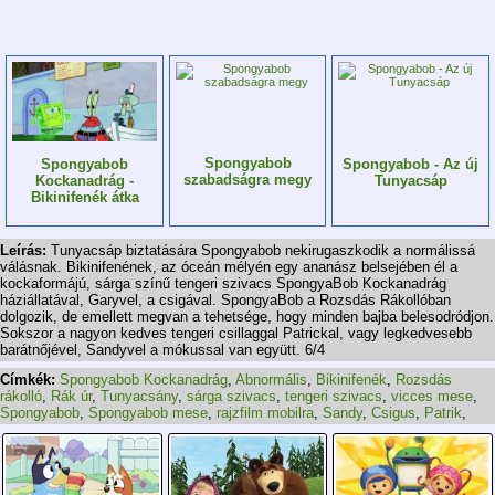
Spongyabob
Spongyabob
Spongyabob - Az új
szabadságra megy
Kockanadrág -
Tunyacsáp
Bikinifenék átka
Leírás:
Tunyacsáp biztatására Spongyabob nekirugaszkodik a normálissá
válásnak. Bikinifenének, az óceán mélyén egy ananász belsejében él a
kockaformájú, sárga színű tengeri szivacs SpongyaBob Kockanadrág
háziállatával, Garyvel, a csigával. SpongyaBob a Rozsdás Rákollóban
dolgozik, de emellett megvan a tehetsége, hogy minden bajba belesodródjon.
Sokszor a nagyon kedves tengeri csillaggal Patrickal, vagy legkedvesebb
barátnőjével, Sandyvel a mókussal van együtt. 6/4
Címkék:
Spongyabob Kockanadrág
,
Abnormális
,
Bikinifenék
,
Rozsdás
rákolló
,
Rák úr
,
Tunyacsány
,
sárga szivacs
,
tengeri szivacs
,
vicces mese
,
Spongyabob
,
Spongyabob mese
,
rajzfilm mobilra
,
Sandy
,
Csigus
,
Patrik
,