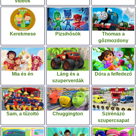
videók
Kerekmese
Pizsihősök
Thomas a
gőzmozdony
Mia és én
Láng és a
Dóra a felfedező
szuperverdák
Sam, a tűzoltó
Chuggington
Szirénázó
szupercsapat