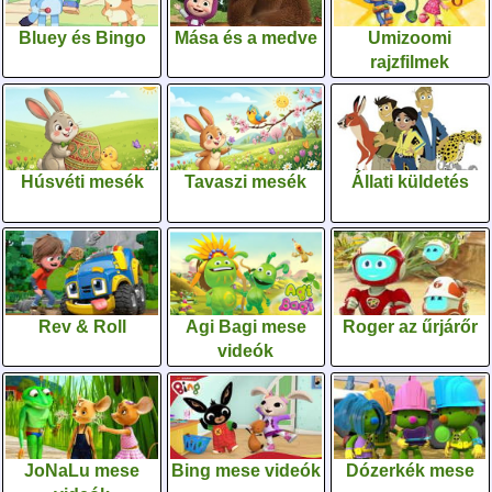
Bluey és Bingo
Mása és a medve
Umizoomi
rajzfilmek
Húsvéti mesék
Tavaszi mesék
Állati küldetés
Rev & Roll
Agi Bagi mese
Roger az űrjárőr
videók
JoNaLu mese
Bing mese videók
Dózerkék mese