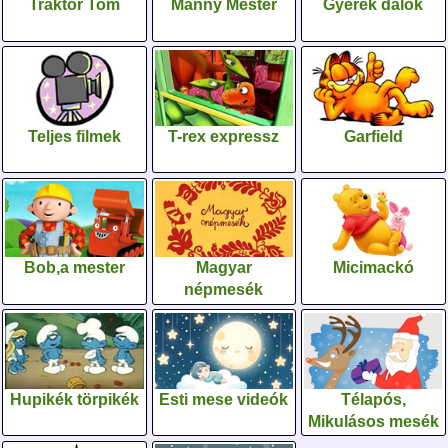
Traktor Tom
Manny Mester
Gyerek dalok
Teljes filmek
T-rex expressz
Garfield
Bob,a mester
Magyar
Micimackó
népmesék
Hupikék törpikék
Esti mese videók
Télapós,
Mikulásos mesék