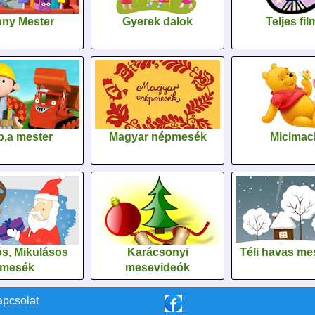
ny Mester
Gyerek dalok
Teljes fi
,a mester
Magyar népmesék
Micimac
s, Mikulásos
Karácsonyi
Téli havas me
mesék
mesevideók
apcsolat