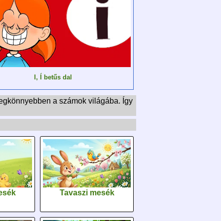
I, Í betűs dal
 legkönnyebben a számok világába. Így
esék
Tavaszi mesék