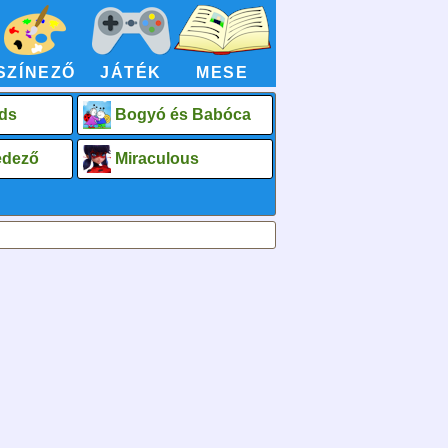
SZÍNEZŐ
JÁTÉK
MESE
ds
Bogyó és Babóca
fedező
Miraculous