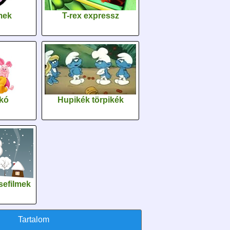
lmek
T-rex expressz
kó
Hupikék törpikék
sefilmek
Tartalom