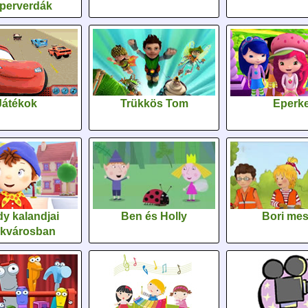
perverdák
Játékok
Trükkös Tom
Eperk
y kalandjai
Ben és Holly
Bori me
ékvárosban