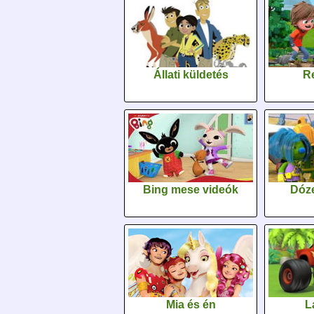
Állati küldetés
Re
Bing mese videók
Dóz
Mia és én
L