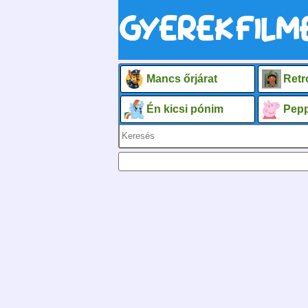
Mancs őrjárat
Retr
Én kicsi pónim
Pepp