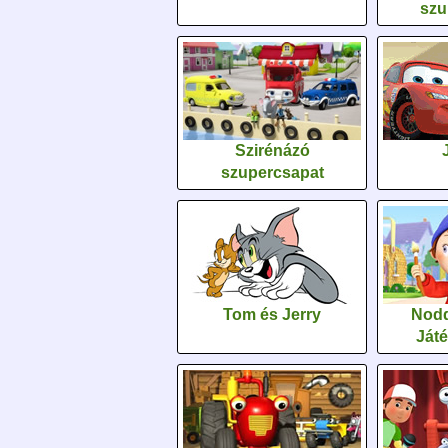
szu
Szirénázó
szupercsapat
Tom és Jerry
Nodd
Ját