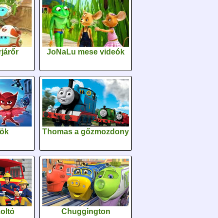
járőr
JoNaLu mese videók
sök
Thomas a gőzmozdony
oltó
Chuggington