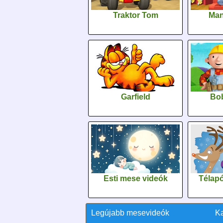
Traktor Tom
Man
Garfield
Bob
Esti mese videók
Télapó
Legújabb mesevideók
K