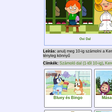
Ovi Dal
Leírás:
anulj meg 10-ig számolni a Ke
tényleg könnyű
Címkék:
Számoló dal (1-től 10-ig)
,
Ker
Bluey és Bingo
Mása