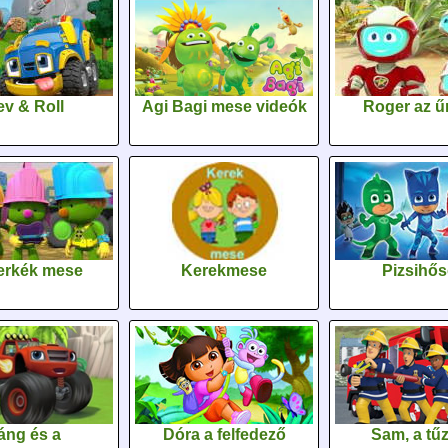
v & Roll
Agi Bagi mese videók
Roger az űr
erkék mese
Kerekmese
Pizsihő
áng és a
Dóra a felfedező
Sam, a tűz