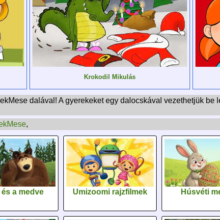
Krokodil Mikulás
rekMese dalával! A gyerekeket egy dalocskával vezethetjük be
ekMese
,
 és a medve
Umizoomi rajzfilmek
Húsvéti m