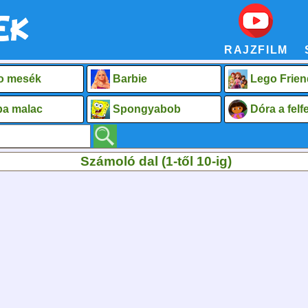
RAJZFILM
o mesék
Barbie
Lego Frien
a malac
Spongyabob
Dóra a fel
Számoló dal (1-től 10-ig)