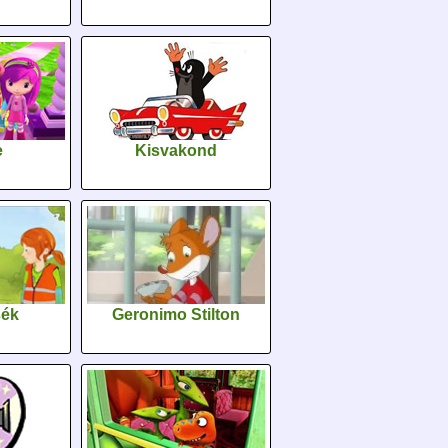
e
Kisvakond
sék
Geronimo Stilton