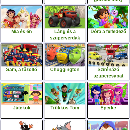
Mia és én
Láng és a
Dóra a felfedező
szuperverdák
Sam, a tűzoltó
Chuggington
Szirénázó
szupercsapat
Játékok
Trükkös Tom
Eperke