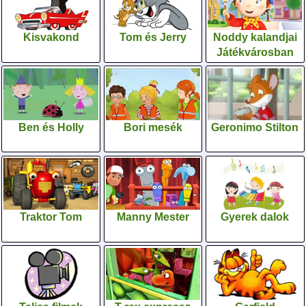
Kisvakond
Tom és Jerry
Noddy kalandjai
Játékvárosban
Ben és Holly
Bori mesék
Geronimo Stilton
Traktor Tom
Manny Mester
Gyerek dalok