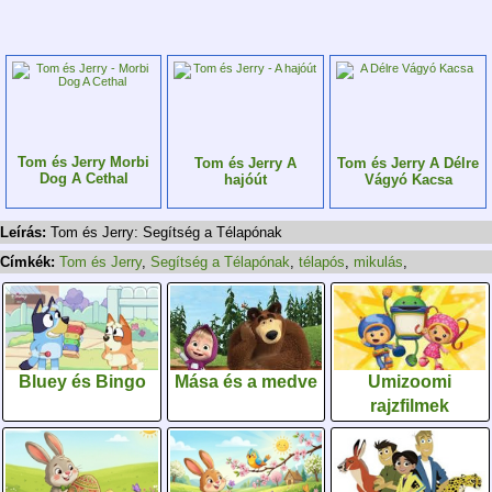
Tom és Jerry Morbi
Tom és Jerry A
Tom és Jerry A Délre
Dog A Cethal
hajóút
Vágyó Kacsa
Leírás:
Tom és Jerry: Segítség a Télapónak
Címkék:
Tom és Jerry
,
Segítség a Télapónak
,
télapós
,
mikulás
,
Bluey és Bingo
Mása és a medve
Umizoomi
rajzfilmek