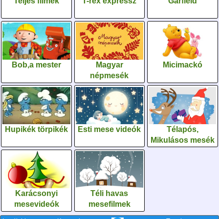
Teljes filmek
T-rex expressz
Garfield
Bob,a mester
Magyar
Micimackó
népmesék
Hupikék törpikék
Esti mese videók
Télapós,
Mikulásos mesék
Karácsonyi
Téli havas
mesevideók
mesefilmek