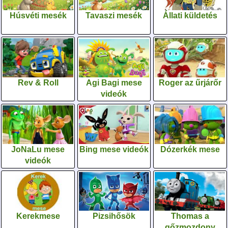
Húsvéti mesék
Tavaszi mesék
Állati küldetés
Rev & Roll
Agi Bagi mese
Roger az űrjárőr
videók
JoNaLu mese
Bing mese videók
Dózerkék mese
videók
Kerekmese
Pizsihősök
Thomas a
gőzmozdony