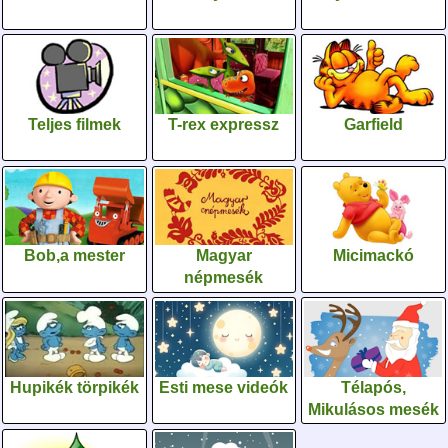
Teljes filmek
T-rex expressz
Garfield
Bob,a mester
Magyar
Micimackó
népmesék
Hupikék törpikék
Esti mese videók
Télapós,
Mikulásos mesék