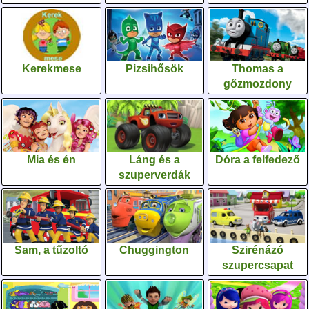
Kerekmese
Pizsihősök
Thomas a
gőzmozdony
Mia és én
Láng és a
Dóra a felfedező
szuperverdák
Sam, a tűzoltó
Chuggington
Szirénázó
szupercsapat