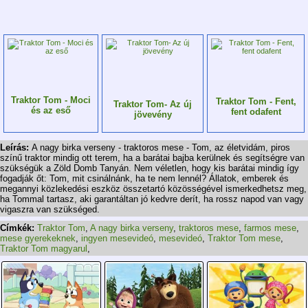
Traktor Tom - Moci
Traktor Tom - Fent,
Traktor Tom- Az új
és az eső
fent odafent
jövevény
Leírás:
A nagy birka verseny - traktoros mese - Tom, az életvidám, piros
színű traktor mindig ott terem, ha a barátai bajba kerülnek és segítségre van
szükségük a Zöld Domb Tanyán. Nem véletlen, hogy kis barátai mindig így
fogadják őt: Tom, mit csinálnánk, ha te nem lennél? Állatok, emberek és
megannyi közlekedési eszköz összetartó közösségével ismerkedhetsz meg,
ha Tommal tartasz, aki garantáltan jó kedvre derít, ha rossz napod van vagy
vigaszra van szükséged.
Címkék:
Traktor Tom
,
A nagy birka verseny
,
traktoros mese
,
farmos mese
,
mese gyerekeknek
,
ingyen mesevideó
,
mesevideó
,
Traktor Tom mese
,
Traktor Tom magyarul
,