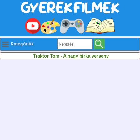
Kategóriák
Traktor Tom - A nagy birka verseny