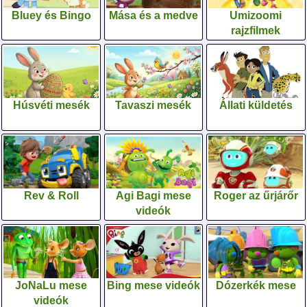
Bluey és Bingo
Mása és a medve
Umizoomi
rajzfilmek
Húsvéti mesék
Tavaszi mesék
Állati küldetés
Rev & Roll
Agi Bagi mese
Roger az űrjárőr
videók
JoNaLu mese
Bing mese videók
Dózerkék mese
videók