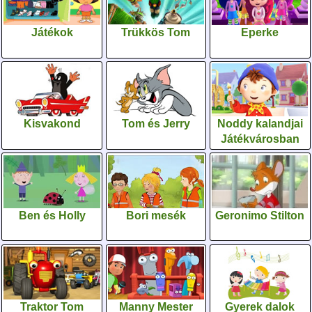
Játékok
Trükkös Tom
Eperke
Kisvakond
Tom és Jerry
Noddy kalandjai
Játékvárosban
Ben és Holly
Bori mesék
Geronimo Stilton
Traktor Tom
Manny Mester
Gyerek dalok