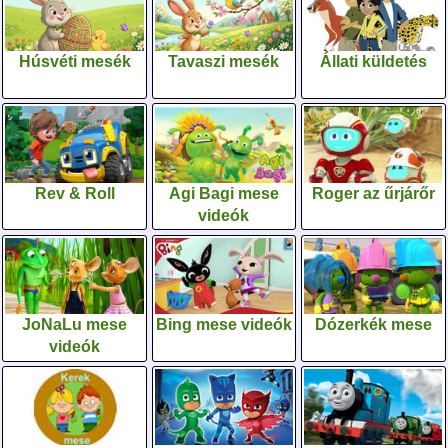
Húsvéti mesék
Tavaszi mesék
Állati küldetés
Rev & Roll
Agi Bagi mese
Roger az űrjárőr
videók
JoNaLu mese
Bing mese videók
Dózerkék mese
videók