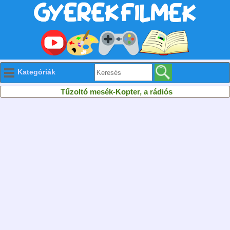
Kategóriák
Tűzoltó mesék-Kopter, a rádiós