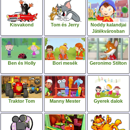
Kisvakond
Tom és Jerry
Noddy kalandjai
Játékvárosban
Ben és Holly
Bori mesék
Geronimo Stilton
Traktor Tom
Manny Mester
Gyerek dalok