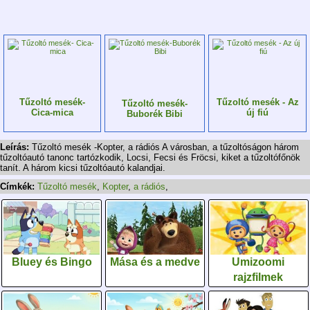
Tűzoltó mesék-
Tűzoltó mesék - Az
Tűzoltó mesék-
Cica-mica
új fiú
Buborék Bibi
Leírás:
Tűzoltó mesék -Kopter, a rádiós A városban, a tűzoltóságon három
tűzoltóautó tanonc tartózkodik, Locsi, Fecsi és Fröcsi, kiket a tűzoltófőnök
tanít. A három kicsi tűzoltóautó kalandjai.
Címkék:
Tűzoltó mesék
,
Kopter
,
a rádiós
,
Bluey és Bingo
Mása és a medve
Umizoomi
rajzfilmek