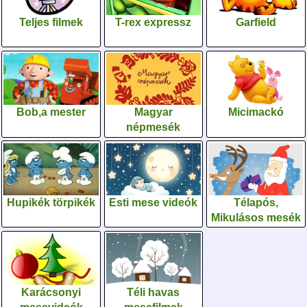
Teljes filmek
T-rex expressz
Garfield
Bob,a mester
Magyar
Micimackó
népmesék
Hupikék törpikék
Esti mese videók
Télapós,
Mikulásos mesék
Karácsonyi
Téli havas