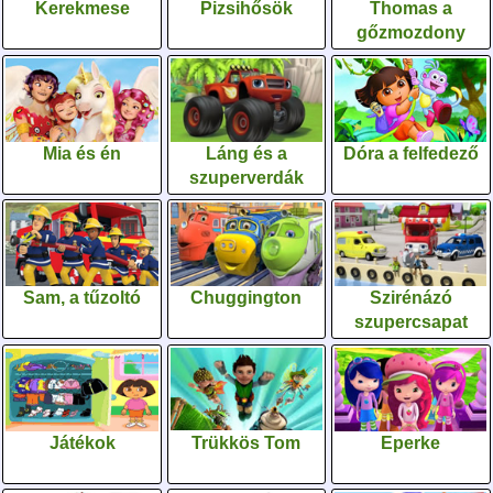
Kerekmese
Pizsihősök
Thomas a
gőzmozdony
Mia és én
Láng és a
Dóra a felfedező
szuperverdák
Sam, a tűzoltó
Chuggington
Szirénázó
szupercsapat
Játékok
Trükkös Tom
Eperke